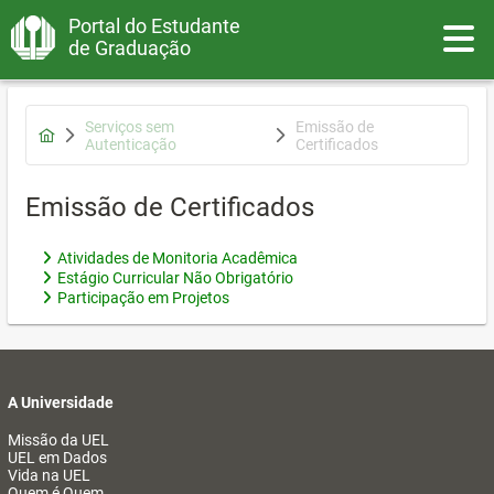
Portal do Estudante
Toggle
de Graduação
Serviços sem
Emissão de
Autenticação
Certificados
Emissão de Certificados
Atividades de Monitoria Acadêmica
Estágio Curricular Não Obrigatório
Participação em Projetos
A Universidade
Missão da UEL
UEL em Dados
Vida na UEL
Quem é Quem