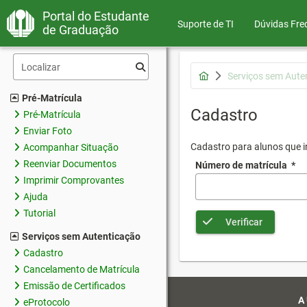
Portal do Estudante
Suporte de TI
Dúvidas Fre
de Graduação
Serviços sem Aute
Pré-Matrícula
Cadastro
Pré-Matrícula
Enviar Foto
Cadastro para alunos que in
Acompanhar Situação
Reenviar Documentos
Número de matrícula
*
Imprimir Comprovantes
Ajuda
Tutorial
Verificar
Serviços sem Autenticação
Cadastro
Cancelamento de Matrícula
Emissão de Certificados
A
eProtocolo