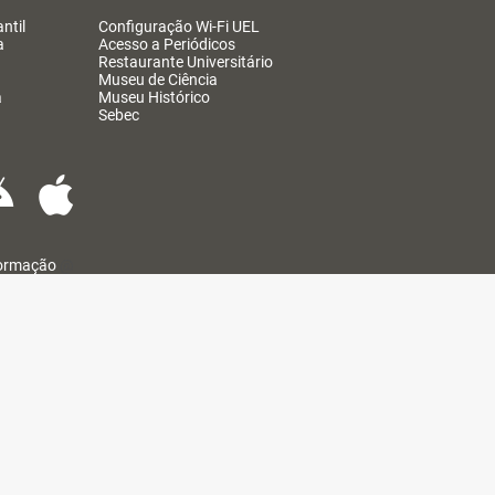
ntil
Configuração Wi-Fi UEL
a
Acesso a Periódicos
Restaurante Universitário
Museu de Ciência
a
Museu Histórico
Sebec
formação
@