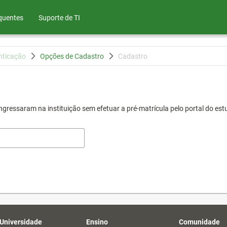
quentes
Suporte de TI
nticação
Opções de Cadastro
Cadastro
gressaram na instituição sem efetuar a pré-matrícula pelo portal do est
 Universidade
Ensino
Comunidade