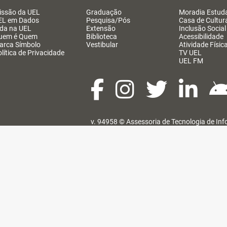
issão da UEL
Graduação
Moradia Estuda
EL em Dados
Pesquisa/Pós
Casa de Cultur
ida na UEL
Extensão
Inclusão Social
uem é Quem
Biblioteca
Acessibilidade
arca Símbolo
Vestibular
Atividade Físic
lítica de Privacidade
TV UEL
UEL FM
v. 94958 ©
Assessoria de Tecnologia de In