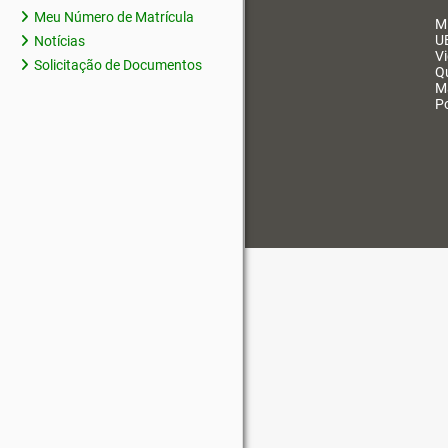
Meu Número de Matrícula
M
U
Notícias
V
Solicitação de Documentos
Q
M
Po