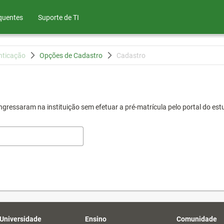
quentes
Suporte de TI
nticação
Opções de Cadastro
Cadastro
gressaram na instituição sem efetuar a pré-matrícula pelo portal do est
 Universidade
Ensino
Comunidade