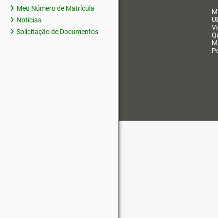
Meu Número de Matrícula
M
U
Notícias
V
Solicitação de Documentos
Q
M
Po