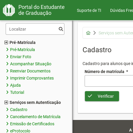
Portal do Estudante
Suporte de TI
Dúvidas Fre
de Graduação
Serviços sem Aute
Pré-Matrícula
Cadastro
Pré-Matrícula
Enviar Foto
Cadastro para alunos que in
Acompanhar Situação
Reenviar Documentos
Número de matrícula
*
Imprimir Comprovantes
Ajuda
Tutorial
Verificar
Serviços sem Autenticação
Cadastro
Cancelamento de Matrícula
Emissão de Certificados
A
eProtocolo