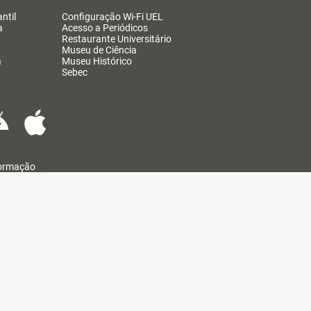
ntil
Configuração Wi-Fi UEL
a
Acesso a Periódicos
Restaurante Universitário
Museu de Ciência
a
Museu Histórico
Sebec
formação
@