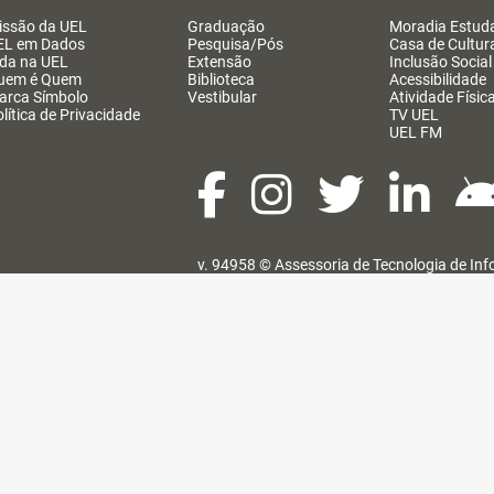
issão da UEL
Graduação
Moradia Estuda
EL em Dados
Pesquisa/Pós
Casa de Cultur
ida na UEL
Extensão
Inclusão Social
uem é Quem
Biblioteca
Acessibilidade
arca Símbolo
Vestibular
Atividade Físic
lítica de Privacidade
TV UEL
UEL FM
v. 94958 ©
Assessoria de Tecnologia de In