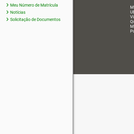
Meu Número de Matrícula
M
U
Notícias
V
Solicitação de Documentos
Q
M
Po