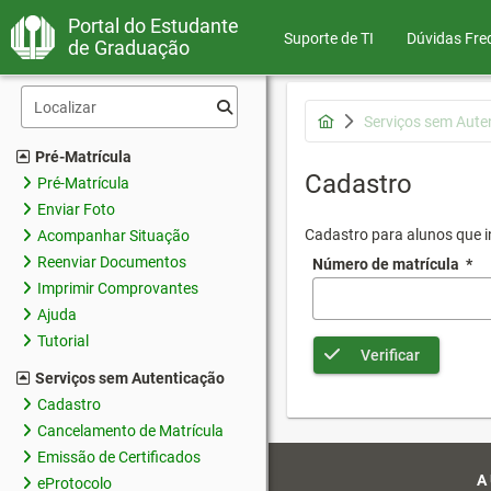
Portal do Estudante
Suporte de TI
Dúvidas Fre
de Graduação
Serviços sem Aute
Pré-Matrícula
Cadastro
Pré-Matrícula
Enviar Foto
Cadastro para alunos que in
Acompanhar Situação
Reenviar Documentos
Número de matrícula
*
Imprimir Comprovantes
Ajuda
Tutorial
Verificar
Serviços sem Autenticação
Cadastro
Cancelamento de Matrícula
Emissão de Certificados
A
eProtocolo