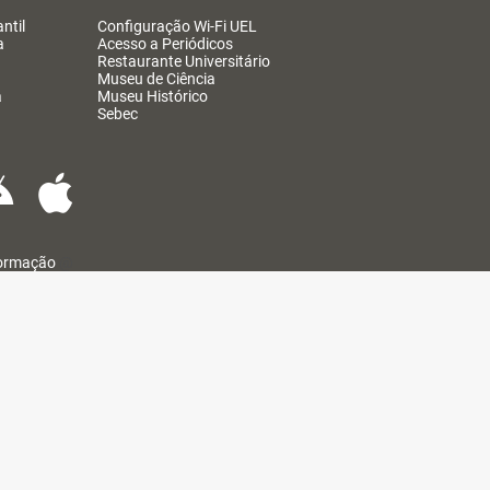
ntil
Configuração Wi-Fi UEL
a
Acesso a Periódicos
Restaurante Universitário
Museu de Ciência
a
Museu Histórico
Sebec
formação
@