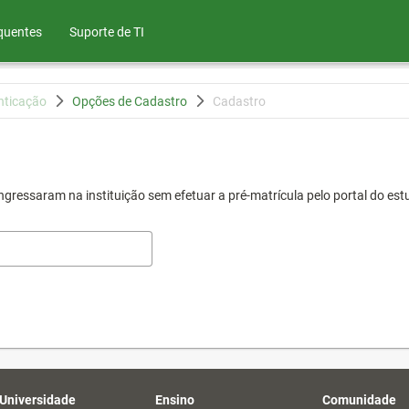
quentes
Suporte de TI
nticação
Opções de Cadastro
Cadastro
gressaram na instituição sem efetuar a pré-matrícula pelo portal do est
 Universidade
Ensino
Comunidade