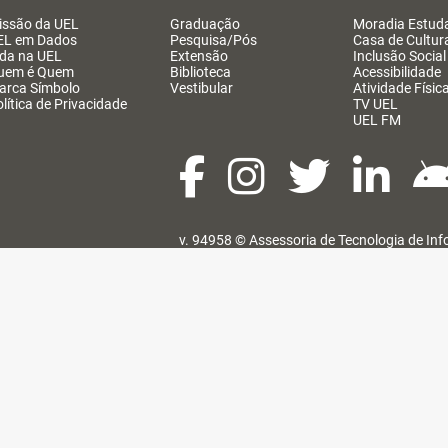
issão da UEL
Graduação
Moradia Estuda
EL em Dados
Pesquisa/Pós
Casa de Cultur
ida na UEL
Extensão
Inclusão Social
uem é Quem
Biblioteca
Acessibilidade
arca Símbolo
Vestibular
Atividade Físic
lítica de Privacidade
TV UEL
UEL FM
v. 94958 ©
Assessoria de Tecnologia de In