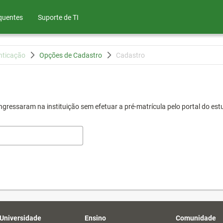
quentes
Suporte de TI
nticação
Opções de Cadastro
Cadastro
gressaram na instituição sem efetuar a pré-matrícula pelo portal do est
 Universidade
Ensino
Comunidade