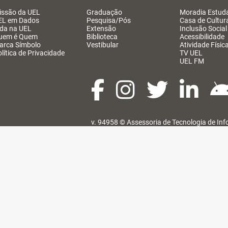
issão da UEL
Graduação
Moradia Estuda
EL em Dados
Pesquisa/Pós
Casa de Cultur
ida na UEL
Extensão
Inclusão Social
uem é Quem
Biblioteca
Acessibilidade
arca Símbolo
Vestibular
Atividade Físic
lítica de Privacidade
TV UEL
UEL FM
v. 94958 ©
Assessoria de Tecnologia de In