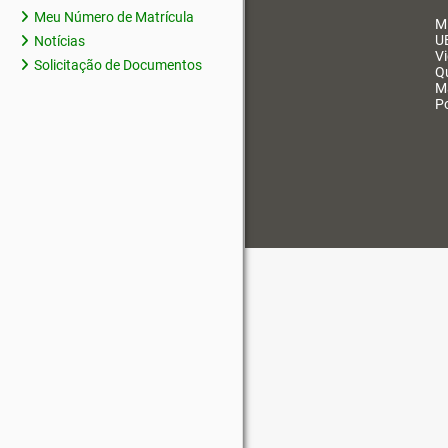
Meu Número de Matrícula
M
U
Notícias
V
Solicitação de Documentos
Q
M
Po