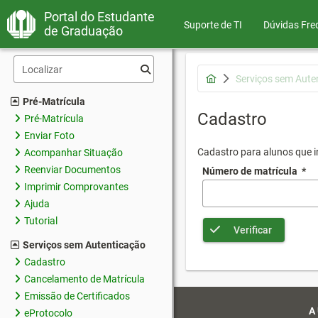
Portal do Estudante
Suporte de TI
Dúvidas Fre
de Graduação
Serviços sem Aute
Pré-Matrícula
Cadastro
Pré-Matrícula
Enviar Foto
Cadastro para alunos que in
Acompanhar Situação
Reenviar Documentos
Número de matrícula
*
Imprimir Comprovantes
Ajuda
Tutorial
Verificar
Serviços sem Autenticação
Cadastro
Cancelamento de Matrícula
Emissão de Certificados
A
eProtocolo