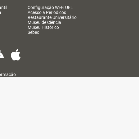
ntil
Configuração Wi-Fi UEL
a
Acesso a Periódicos
Restaurante Universitário
Museu de Ciência
a
Museu Histórico
Sebec
formação
@