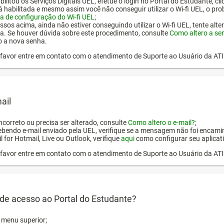
ilitou os Serviços Digitais UEL, efetue o login no Portal do Estudante, cl
tá habilitada e mesmo assim você não conseguir utilizar o Wi-fi UEL, o pr
a de configuração do Wi-fi UEL
;
ssos acima, ainda não estiver conseguindo utilizar o Wi-fi UEL, tente alt
a. Se houver dúvida sobre este procedimento, consulte
Como altero a se
o a nova senha.
or favor entre em contato com o atendimento de Suporte ao Usuário da AT
ail
incorreto ou precisa ser alterado, consulte
Como altero o e-mail?
;
ebendo e-mail enviado pela UEL, verifique se a mensagem não foi encamin
l for Hotmail, Live ou Outlook, verifique
aqui
como configurar seu aplicati
or favor entre em contato com o atendimento de Suporte ao Usuário da AT
de acesso ao Portal do Estudante?
o menu superior;