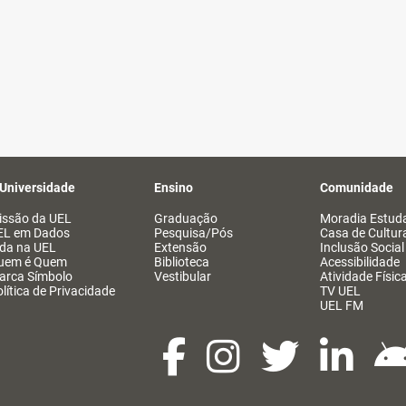
 Universidade
Ensino
Comunidade
issão da UEL
Graduação
Moradia Estuda
EL em Dados
Pesquisa/Pós
Casa de Cultur
ida na UEL
Extensão
Inclusão Social
uem é Quem
Biblioteca
Acessibilidade
arca Símbolo
Vestibular
Atividade Físic
lítica de Privacidade
TV UEL
UEL FM