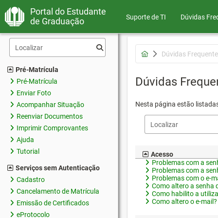
Portal do Estudante
Suporte de TI
Dúvidas Fre
de Graduação
Dúvidas Frequente
Pré-Matrícula
Dúvidas Freque
Pré-Matrícula
Enviar Foto
Nesta página estão listada
Acompanhar Situação
Reenviar Documentos
Imprimir Comprovantes
Ajuda
Tutorial
Acesso
Problemas com a senh
Serviços sem Autenticação
Problemas com a senh
Problemas com o e-ma
Cadastro
Como altero a senha 
Cancelamento de Matrícula
Como habilito a utiliz
Como altero o e-mail?
Emissão de Certificados
eProtocolo