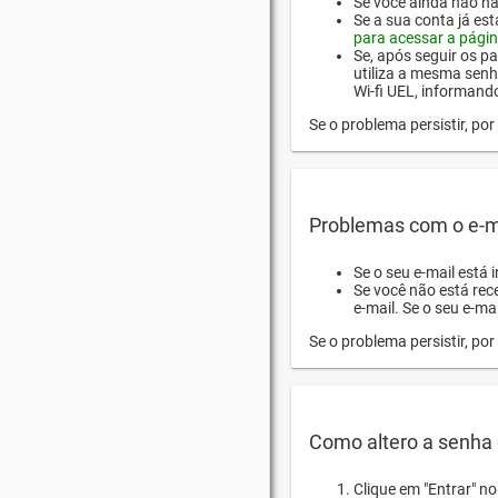
Se você ainda não hab
Se a sua conta já es
para acessar a págin
Se, após seguir os pa
utiliza a mesma senh
Wi-fi UEL, informand
Se o problema persistir, p
Problemas com o e-m
Se o seu e-mail está 
Se você não está rec
e-mail. Se o seu e-mai
Se o problema persistir, p
Como altero a senha 
Clique em "Entrar" n