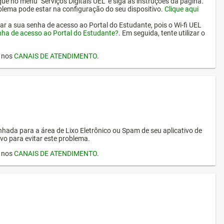
ique no menu "Serviços Digitais UEL" e siga as instruções da página.
oblema pode estar na configuração do seu dispositivo.
Clique aqui
erar a sua senha de acesso ao Portal do Estudante, pois o Wi-fi UEL
nha de acesso ao Portal do Estudante?
. Em seguida, tente utilizar o
I nos
CANAIS DE ATENDIMENTO
.
hada para a área de Lixo Eletrônico ou Spam de seu aplicativo de
vo para evitar este problema.
I nos
CANAIS DE ATENDIMENTO
.