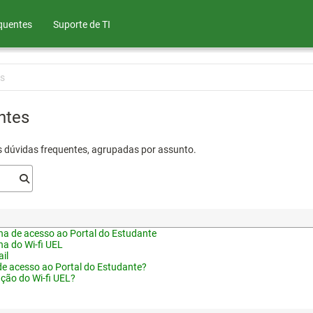
quentes
Suporte de TI
s
ntes
s dúvidas frequentes, agrupadas por assunto.
a de acesso ao Portal do Estudante
a do Wi-fi UEL
il
de acesso ao Portal do Estudante?
ação do Wi-fi UEL?