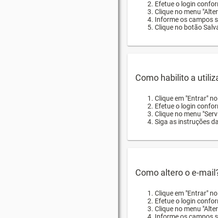
Efetue o login confor
Clique no menu "Alte
Informe os campos so
Clique no botão Salva
Como habilito a utili
Clique em "Entrar" n
Efetue o login confo
Clique no menu "Servi
Siga as instruções d
Como altero o e-mail
Clique em "Entrar" n
Efetue o login confo
Clique no menu "Alter
Informe os campos so