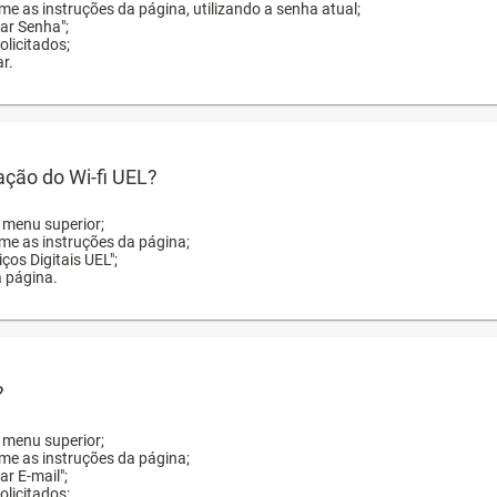
me as instruções da página, utilizando a senha atual;
rar Senha";
licitados;
r.
zação do Wi-fi UEL?
o menu superior;
rme as instruções da página;
ços Digitais UEL";
a página.
?
o menu superior;
rme as instruções da página;
ar E-mail";
licitados;