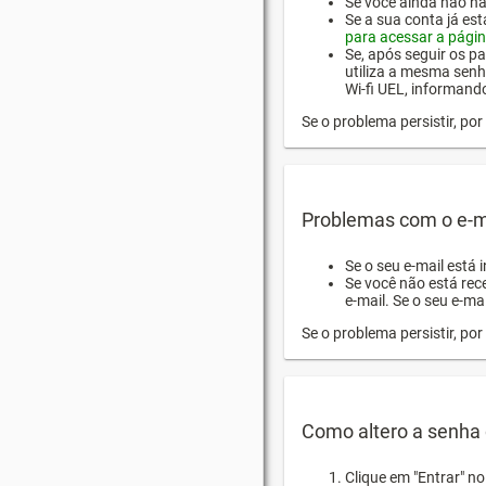
Se você ainda não hab
Se a sua conta já es
para acessar a págin
Se, após seguir os pa
utiliza a mesma senh
Wi-fi UEL, informand
Se o problema persistir, p
Problemas com o e-m
Se o seu e-mail está 
Se você não está rec
e-mail. Se o seu e-mai
Se o problema persistir, p
Como altero a senha 
Clique em "Entrar" n