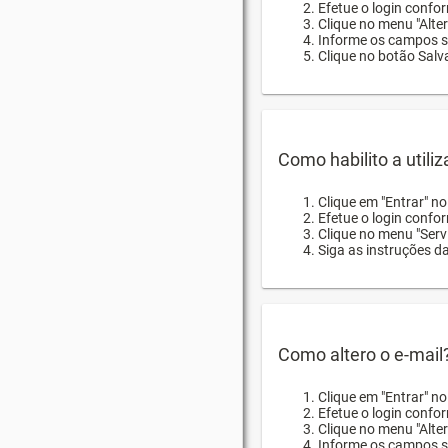
Efetue o login confor
Clique no menu "Alte
Informe os campos so
Clique no botão Salva
Como habilito a utili
Clique em "Entrar" n
Efetue o login confo
Clique no menu "Servi
Siga as instruções d
Como altero o e-mail
Clique em "Entrar" n
Efetue o login confo
Clique no menu "Alter
Informe os campos so