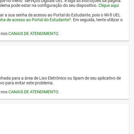
ique no menu "Serviços Digitais UEL" e siga as instruções da página.
oblema pode estar na configuração do seu dispositivo.
Clique aqui
erar a sua senha de acesso ao Portal do Estudante, pois o Wi-fi UEL
nha de acesso ao Portal do Estudante?
. Em seguida, tente utilizar o
I nos
CANAIS DE ATENDIMENTO
.
hada para a área de Lixo Eletrônico ou Spam de seu aplicativo de
vo para evitar este problema.
I nos
CANAIS DE ATENDIMENTO
.