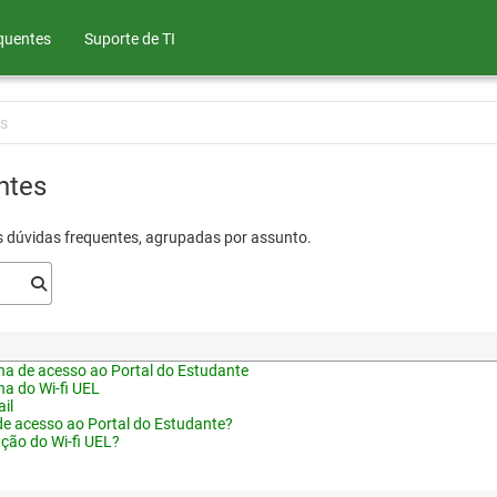
quentes
Suporte de TI
s
ntes
s dúvidas frequentes, agrupadas por assunto.
a de acesso ao Portal do Estudante
a do Wi-fi UEL
il
de acesso ao Portal do Estudante?
ação do Wi-fi UEL?