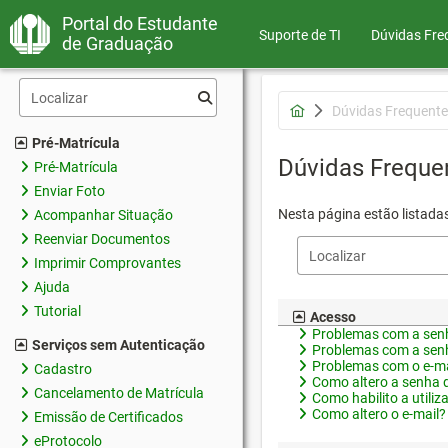
Portal do Estudante
Suporte de TI
Dúvidas Fre
de Graduação
Dúvidas Frequente
Pré-Matrícula
Dúvidas Freque
Pré-Matrícula
Enviar Foto
Nesta página estão listada
Acompanhar Situação
Reenviar Documentos
Imprimir Comprovantes
Ajuda
Tutorial
Acesso
Problemas com a senh
Serviços sem Autenticação
Problemas com a senh
Problemas com o e-ma
Cadastro
Como altero a senha 
Cancelamento de Matrícula
Como habilito a utiliz
Como altero o e-mail?
Emissão de Certificados
eProtocolo