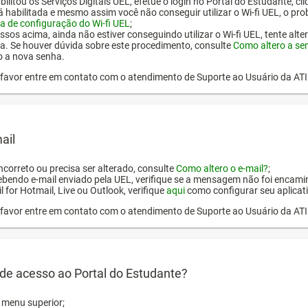
ilitou os Serviços Digitais UEL, efetue o login no Portal do Estudante, cl
tá habilitada e mesmo assim você não conseguir utilizar o Wi-fi UEL, o pr
a de configuração do Wi-fi UEL
;
ssos acima, ainda não estiver conseguindo utilizar o Wi-fi UEL, tente alt
a. Se houver dúvida sobre este procedimento, consulte
Como altero a se
o a nova senha.
or favor entre em contato com o atendimento de Suporte ao Usuário da AT
ail
incorreto ou precisa ser alterado, consulte
Como altero o e-mail?
;
ebendo e-mail enviado pela UEL, verifique se a mensagem não foi encamin
l for Hotmail, Live ou Outlook, verifique
aqui
como configurar seu aplicati
or favor entre em contato com o atendimento de Suporte ao Usuário da AT
de acesso ao Portal do Estudante?
o menu superior;