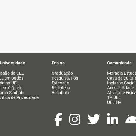
 Universidade
Ensino
Comunidade
issão da UEL
Graduação
Moradia Estuda
EL em Dados
Pesquisa/Pós
Casa de Cultur
ida na UEL
Extensão
Inclusão Social
uem é Quem
Biblioteca
Acessibilidade
arca Símbolo
Vestibular
Atividade Físic
lítica de Privacidade
TV UEL
UEL FM