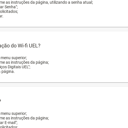
me as instruções da página, utilizando a senha atual;
rar Senha";
licitados;
r.
zação do Wi-fi UEL?
o menu superior;
rme as instruções da página;
ços Digitais UEL";
a página.
?
o menu superior;
rme as instruções da página;
ar E-mail";
licitados;