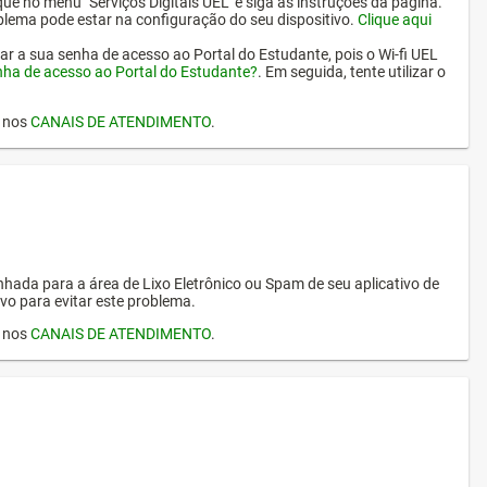
ique no menu "Serviços Digitais UEL" e siga as instruções da página.
oblema pode estar na configuração do seu dispositivo.
Clique aqui
erar a sua senha de acesso ao Portal do Estudante, pois o Wi-fi UEL
nha de acesso ao Portal do Estudante?
. Em seguida, tente utilizar o
I nos
CANAIS DE ATENDIMENTO
.
hada para a área de Lixo Eletrônico ou Spam de seu aplicativo de
vo para evitar este problema.
I nos
CANAIS DE ATENDIMENTO
.