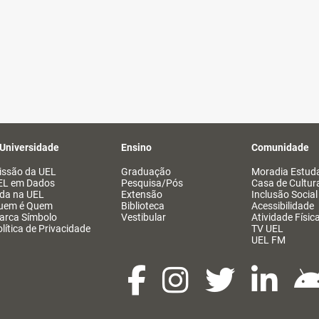
 Universidade
Ensino
Comunidade
issão da UEL
Graduação
Moradia Estuda
EL em Dados
Pesquisa/Pós
Casa de Cultur
ida na UEL
Extensão
Inclusão Social
uem é Quem
Biblioteca
Acessibilidade
arca Símbolo
Vestibular
Atividade Físic
lítica de Privacidade
TV UEL
UEL FM