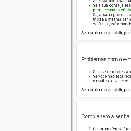
Se você ainda não hab
Se a sua conta já es
para acessar a págin
Se, após seguir os pa
utiliza a mesma senh
Wi-fi UEL, informand
Se o problema persistir, p
Problemas com o e-m
Se o seu e-mail está 
Se você não está rec
e-mail. Se o seu e-mai
Se o problema persistir, p
Como altero a senha 
Clique em "Entrar" n