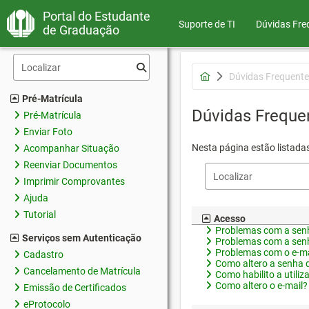
Portal do Estudante
Suporte de TI
Dúvidas Fre
de Graduação
Dúvidas Frequente
Pré-Matrícula
Dúvidas Freque
Pré-Matrícula
Enviar Foto
Nesta página estão listada
Acompanhar Situação
Reenviar Documentos
Imprimir Comprovantes
Ajuda
Tutorial
Acesso
Problemas com a senh
Serviços sem Autenticação
Problemas com a senh
Problemas com o e-ma
Cadastro
Como altero a senha 
Cancelamento de Matrícula
Como habilito a utiliz
Como altero o e-mail?
Emissão de Certificados
eProtocolo