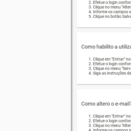
Efetue o login confor
Clique no menu "Alte
Informe os campos so
Clique no botão Salva
Como habilito a utili
Clique em "Entrar" n
Efetue o login confo
Clique no menu "Servi
Siga as instruções d
Como altero o e-mail
Clique em "Entrar" n
Efetue o login confo
Clique no menu "Alter
Informe os campos so