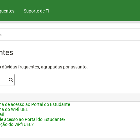
quentes
Suporte de TI
s
ntes
s dúvidas frequentes, agrupadas por assunto.
a de acesso ao Portal do Estudante
a do Wi-fi UEL
il
de acesso ao Portal do Estudante?
ação do Wi-fi UEL?