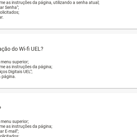
me as instruções da página, utilizando a senha atual;
rar Senha";
licitados;
r.
zação do Wi-fi UEL?
o menu superior;
rme as instruções da página;
ços Digitais UEL";
a página.
?
o menu superior;
rme as instruções da página;
ar E-mail";
licitados;