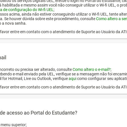
ilitou os Serviços Digitais UEL, efetue o login no Portal do Estudante, cl
tá habilitada e mesmo assim você não conseguir utilizar o Wi-fi UEL, o pr
a de configuração do Wi-fi UEL
;
ssos acima, ainda não estiver conseguindo utilizar o Wi-fi UEL, tente alt
a. Se houver dúvida sobre este procedimento, consulte
Como altero a se
o a nova senha.
or favor entre em contato com o atendimento de Suporte ao Usuário da AT
ail
incorreto ou precisa ser alterado, consulte
Como altero o e-mail?
;
ebendo e-mail enviado pela UEL, verifique se a mensagem não foi encamin
l for Hotmail, Live ou Outlook, verifique
aqui
como configurar seu aplicati
or favor entre em contato com o atendimento de Suporte ao Usuário da AT
de acesso ao Portal do Estudante?
o menu superior;