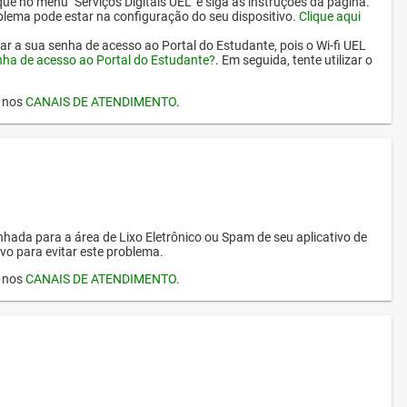
ique no menu "Serviços Digitais UEL" e siga as instruções da página.
oblema pode estar na configuração do seu dispositivo.
Clique aqui
erar a sua senha de acesso ao Portal do Estudante, pois o Wi-fi UEL
nha de acesso ao Portal do Estudante?
. Em seguida, tente utilizar o
I nos
CANAIS DE ATENDIMENTO
.
hada para a área de Lixo Eletrônico ou Spam de seu aplicativo de
vo para evitar este problema.
I nos
CANAIS DE ATENDIMENTO
.