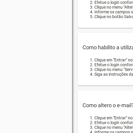
Efetue o login confor
Clique no menu "Alte
Informe os campos so
Clique no botão Salva
Como habilito a utili
Clique em "Entrar" n
Efetue o login confo
Clique no menu "Servi
Siga as instruções d
Como altero o e-mail
Clique em "Entrar" n
Efetue o login confo
Clique no menu "Alter
Informe os campos so