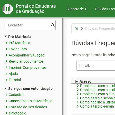
Portal do Estudante
Suporte de TI
Dúvidas Fre
de Graduação
Dúvidas Frequente
Pré-Matrícula
Dúvidas Freque
Pré-Matrícula
Enviar Foto
Nesta página estão listada
Acompanhar Situação
Reenviar Documentos
Imprimir Comprovantes
Ajuda
Tutorial
Acesso
Problemas com a senh
Serviços sem Autenticação
Problemas com a senh
Problemas com o e-ma
Cadastro
Como altero a senha 
Cancelamento de Matrícula
Como habilito a utiliz
Como altero o e-mail?
Emissão de Certificados
eProtocolo