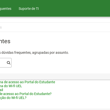
quentes
Suporte de TI
s
ntes
s dúvidas frequentes, agrupadas por assunto.
a de acesso ao Portal do Estudante
a do Wi-fi UEL
il
de acesso ao Portal do Estudante?
ação do Wi-fi UEL?