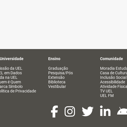
 Universidade
Ensino
Comunidade
issão da UEL
Graduação
Moradia Estuda
EL em Dados
Pesquisa/Pós
Casa de Cultur
ida na UEL
Extensão
Inclusão Social
uem é Quem
Biblioteca
Acessibilidade
arca Símbolo
Vestibular
Atividade Físic
lítica de Privacidade
TV UEL
UEL FM