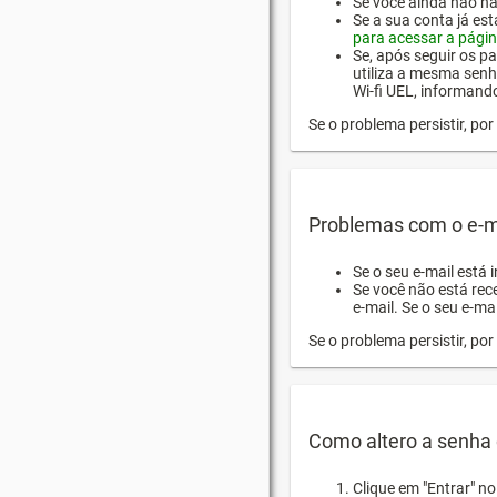
Se você ainda não hab
Se a sua conta já es
para acessar a págin
Se, após seguir os pa
utiliza a mesma senh
Wi-fi UEL, informand
Se o problema persistir, p
Problemas com o e-m
Se o seu e-mail está 
Se você não está rec
e-mail. Se o seu e-mai
Se o problema persistir, p
Como altero a senha 
Clique em "Entrar" n