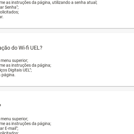
me as instruções da página, utilizando a senha atual;
rar Senha";
licitados;
r.
zação do Wi-fi UEL?
o menu superior;
rme as instruções da página;
ços Digitais UEL";
a página.
?
o menu superior;
rme as instruções da página;
ar E-mail";
licitados;