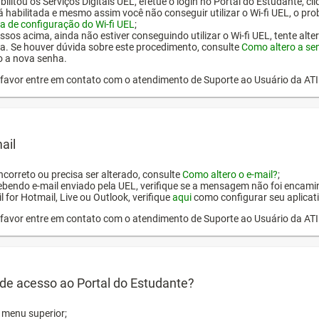
ilitou os Serviços Digitais UEL, efetue o login no Portal do Estudante, cl
tá habilitada e mesmo assim você não conseguir utilizar o Wi-fi UEL, o pr
a de configuração do Wi-fi UEL
;
ssos acima, ainda não estiver conseguindo utilizar o Wi-fi UEL, tente alt
a. Se houver dúvida sobre este procedimento, consulte
Como altero a se
o a nova senha.
or favor entre em contato com o atendimento de Suporte ao Usuário da AT
ail
incorreto ou precisa ser alterado, consulte
Como altero o e-mail?
;
ebendo e-mail enviado pela UEL, verifique se a mensagem não foi encamin
l for Hotmail, Live ou Outlook, verifique
aqui
como configurar seu aplicati
or favor entre em contato com o atendimento de Suporte ao Usuário da AT
de acesso ao Portal do Estudante?
o menu superior;