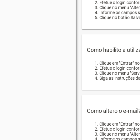
Efetue o login confor
Clique no menu "Alte
Informe os campos so
Clique no botão Salva
Como habilito a utili
Clique em "Entrar" n
Efetue o login confo
Clique no menu "Servi
Siga as instruções d
Como altero o e-mail
Clique em "Entrar" n
Efetue o login confo
Clique no menu "Alter
Informe os campos so