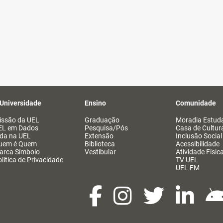
 Universidade
Ensino
Comunidade
issão da UEL
Graduação
Moradia Estuda
EL em Dados
Pesquisa/Pós
Casa de Cultur
ida na UEL
Extensão
Inclusão Social
uem é Quem
Biblioteca
Acessibilidade
arca Símbolo
Vestibular
Atividade Físic
lítica de Privacidade
TV UEL
UEL FM