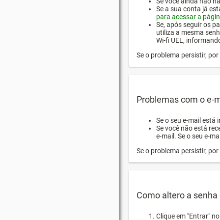
Se você ainda não hab
Se a sua conta já es
para acessar a págin
Se, após seguir os pa
utiliza a mesma senh
Wi-fi UEL, informand
Se o problema persistir, p
Problemas com o e-m
Se o seu e-mail está 
Se você não está rec
e-mail. Se o seu e-mai
Se o problema persistir, p
Como altero a senha 
Clique em "Entrar" n