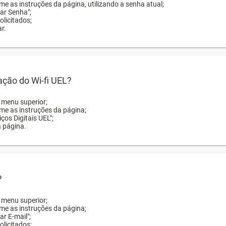
me as instruções da página, utilizando a senha atual;
rar Senha";
licitados;
r.
zação do Wi-fi UEL?
o menu superior;
rme as instruções da página;
ços Digitais UEL";
a página.
?
o menu superior;
rme as instruções da página;
ar E-mail";
licitados;