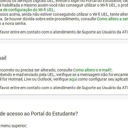
ilitou os Serviços Digitais UEL, efetue o login no Portal do Estudante, cl
tá habilitada e mesmo assim você não conseguir utilizar o Wi-fi UEL, o pr
a de configuração do Wi-fi UEL
;
ssos acima, ainda não estiver conseguindo utilizar o Wi-fi UEL, tente alt
a. Se houver dúvida sobre este procedimento, consulte
Como altero a se
o a nova senha.
or favor entre em contato com o atendimento de Suporte ao Usuário da AT
ail
incorreto ou precisa ser alterado, consulte
Como altero o e-mail?
;
ebendo e-mail enviado pela UEL, verifique se a mensagem não foi encamin
l for Hotmail, Live ou Outlook, verifique
aqui
como configurar seu aplicati
or favor entre em contato com o atendimento de Suporte ao Usuário da AT
de acesso ao Portal do Estudante?
o menu superior;