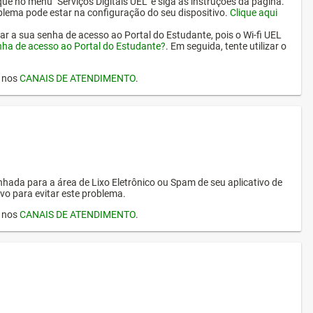
ique no menu "Serviços Digitais UEL" e siga as instruções da página.
oblema pode estar na configuração do seu dispositivo.
Clique aqui
erar a sua senha de acesso ao Portal do Estudante, pois o Wi-fi UEL
nha de acesso ao Portal do Estudante?
. Em seguida, tente utilizar o
I nos
CANAIS DE ATENDIMENTO
.
hada para a área de Lixo Eletrônico ou Spam de seu aplicativo de
vo para evitar este problema.
I nos
CANAIS DE ATENDIMENTO
.