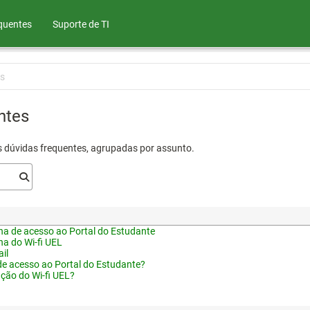
quentes
Suporte de TI
s
ntes
s dúvidas frequentes, agrupadas por assunto.
a de acesso ao Portal do Estudante
a do Wi-fi UEL
il
de acesso ao Portal do Estudante?
ação do Wi-fi UEL?