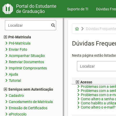
Portal do Estudante
Suporte de TI
Dúvidas Fre
de Graduação
Dúvidas Frequente
Pré-Matrícula
Dúvidas Freque
Pré-Matrícula
Enviar Foto
Nesta página estão listada
Acompanhar Situação
Reenviar Documentos
Imprimir Comprovantes
Ajuda
Tutorial
Acesso
Problemas com a senh
Serviços sem Autenticação
Problemas com a senh
Problemas com o e-ma
Cadastro
Como altero a senha 
Cancelamento de Matrícula
Como habilito a utiliz
Como altero o e-mail?
Emissão de Certificados
eProtocolo