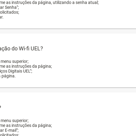
me as instruções da página, utilizando a senha atual;
rar Senha";
licitados;
r.
zação do Wi-fi UEL?
o menu superior;
rme as instruções da página;
ços Digitais UEL";
a página.
?
o menu superior;
rme as instruções da página;
ar E-mail";
licitados;