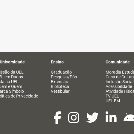
 Universidade
Ensino
Comunidade
issão da UEL
Graduação
Moradia Estuda
EL em Dados
Pesquisa/Pós
Casa de Cultur
ida na UEL
Extensão
Inclusão Social
uem é Quem
Biblioteca
Acessibilidade
arca Símbolo
Vestibular
Atividade Físic
lítica de Privacidade
TV UEL
UEL FM