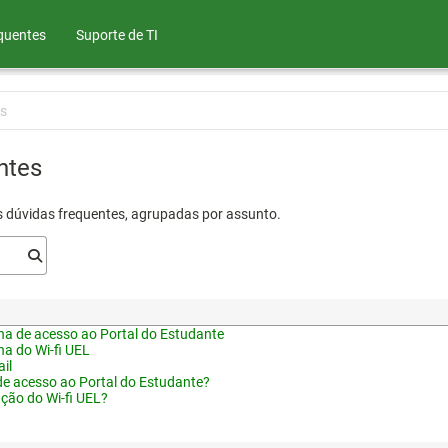
quentes
Suporte de TI
s
ntes
s dúvidas frequentes, agrupadas por assunto.
a de acesso ao Portal do Estudante
a do Wi-fi UEL
il
de acesso ao Portal do Estudante?
ação do Wi-fi UEL?