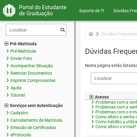
Portal do Estudante
Suporte de TI
Dúvidas Fre
de Graduação
Dúvidas Frequente
Pré-Matrícula
Dúvidas Freque
Pré-Matrícula
Enviar Foto
Nesta página estão listada
Acompanhar Situação
Reenviar Documentos
Imprimir Comprovantes
Ajuda
Tutorial
Acesso
Problemas com a senh
Serviços sem Autenticação
Problemas com a senh
Problemas com o e-ma
Cadastro
Como altero a senha 
Cancelamento de Matrícula
Como habilito a utiliz
Como altero o e-mail?
Emissão de Certificados
eProtocolo