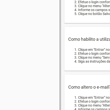
Efetue o login confor
Clique no menu "Alte
Informe os campos so
Clique no botão Salva
Como habilito a utili
Clique em "Entrar" n
Efetue o login confo
Clique no menu "Servi
Siga as instruções d
Como altero o e-mail
Clique em "Entrar" n
Efetue o login confo
Clique no menu "Alter
Informe os campos so