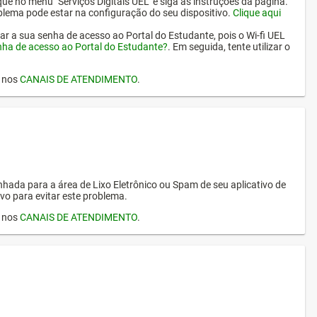
ique no menu "Serviços Digitais UEL" e siga as instruções da página.
oblema pode estar na configuração do seu dispositivo.
Clique aqui
erar a sua senha de acesso ao Portal do Estudante, pois o Wi-fi UEL
nha de acesso ao Portal do Estudante?
. Em seguida, tente utilizar o
I nos
CANAIS DE ATENDIMENTO
.
hada para a área de Lixo Eletrônico ou Spam de seu aplicativo de
vo para evitar este problema.
I nos
CANAIS DE ATENDIMENTO
.