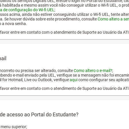
ilitou os Serviços Digitais UEL, efetue o login no Portal do Estudante, cl
tá habilitada e mesmo assim você não conseguir utilizar o Wi-fi UEL, o pr
a de configuração do Wi-fi UEL
;
ssos acima, ainda não estiver conseguindo utilizar o Wi-fi UEL, tente alt
a. Se houver dúvida sobre este procedimento, consulte
Como altero a se
o a nova senha.
or favor entre em contato com o atendimento de Suporte ao Usuário da AT
ail
incorreto ou precisa ser alterado, consulte
Como altero o e-mail?
;
ebendo e-mail enviado pela UEL, verifique se a mensagem não foi encamin
l for Hotmail, Live ou Outlook, verifique
aqui
como configurar seu aplicati
or favor entre em contato com o atendimento de Suporte ao Usuário da AT
de acesso ao Portal do Estudante?
o menu superior;