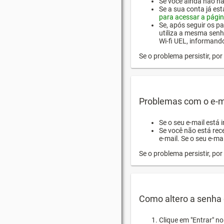
Se você ainda não hab
Se a sua conta já es
para acessar a págin
Se, após seguir os pa
utiliza a mesma senh
Wi-fi UEL, informand
Se o problema persistir, p
Problemas com o e-m
Se o seu e-mail está 
Se você não está rec
e-mail. Se o seu e-mai
Se o problema persistir, p
Como altero a senha 
Clique em "Entrar" n