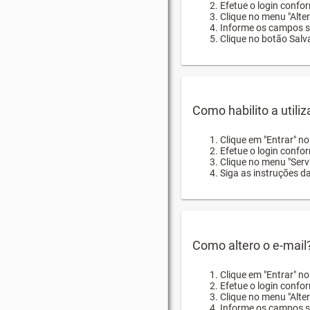
Efetue o login confor
Clique no menu "Alte
Informe os campos so
Clique no botão Salva
Como habilito a utili
Clique em "Entrar" n
Efetue o login confo
Clique no menu "Servi
Siga as instruções d
Como altero o e-mail
Clique em "Entrar" n
Efetue o login confo
Clique no menu "Alter
Informe os campos so