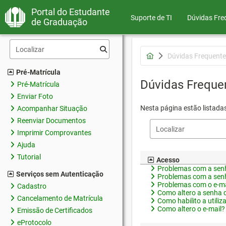
Portal do Estudante
Suporte de TI
Dúvidas Fre
de Graduação
Dúvidas Frequente
Pré-Matrícula
Dúvidas Freque
Pré-Matrícula
Enviar Foto
Nesta página estão listada
Acompanhar Situação
Reenviar Documentos
Imprimir Comprovantes
Ajuda
Tutorial
Acesso
Problemas com a senh
Serviços sem Autenticação
Problemas com a senh
Problemas com o e-ma
Cadastro
Como altero a senha 
Cancelamento de Matrícula
Como habilito a utiliz
Como altero o e-mail?
Emissão de Certificados
eProtocolo