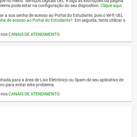
ique no menu "Serviços Digitais UEL" e siga as instruções da página.
oblema pode estar na configuração do seu dispositivo.
Clique aqui
erar a sua senha de acesso ao Portal do Estudante, pois o Wi-fi UEL
nha de acesso ao Portal do Estudante?
. Em seguida, tente utilizar o
I nos
CANAIS DE ATENDIMENTO
.
hada para a área de Lixo Eletrônico ou Spam de seu aplicativo de
vo para evitar este problema.
I nos
CANAIS DE ATENDIMENTO
.