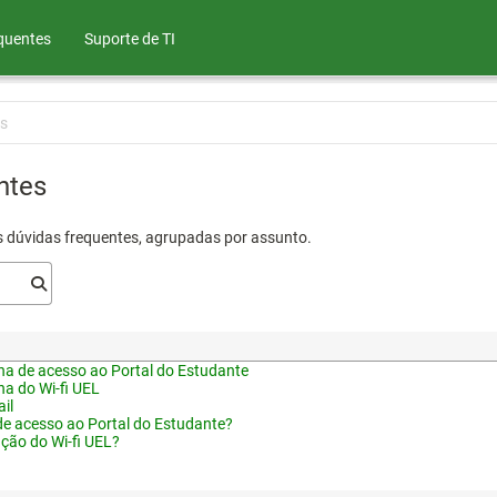
quentes
Suporte de TI
s
ntes
s dúvidas frequentes, agrupadas por assunto.
a de acesso ao Portal do Estudante
a do Wi-fi UEL
il
de acesso ao Portal do Estudante?
ação do Wi-fi UEL?