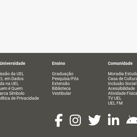
 Universidade
Ensino
Comunidade
issão da UEL
Graduação
Moradia Estuda
EL em Dados
Pesquisa/Pós
Casa de Cultur
ida na UEL
Extensão
Inclusão Social
uem é Quem
Biblioteca
Acessibilidade
arca Símbolo
Vestibular
Atividade Físic
lítica de Privacidade
TV UEL
UEL FM