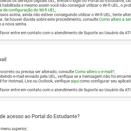
ilitou os Serviços Digitais UEL, efetue o login no Portal do Estudante, cl
tá habilitada e mesmo assim você não conseguir utilizar o Wi-fi UEL, o pr
a de configuração do Wi-fi UEL
;
ssos acima, ainda não estiver conseguindo utilizar o Wi-fi UEL, tente alt
a. Se houver dúvida sobre este procedimento, consulte
Como altero a se
o a nova senha.
or favor entre em contato com o atendimento de Suporte ao Usuário da AT
ail
incorreto ou precisa ser alterado, consulte
Como altero o e-mail?
;
ebendo e-mail enviado pela UEL, verifique se a mensagem não foi encamin
l for Hotmail, Live ou Outlook, verifique
aqui
como configurar seu aplicati
or favor entre em contato com o atendimento de Suporte ao Usuário da AT
de acesso ao Portal do Estudante?
o menu superior;