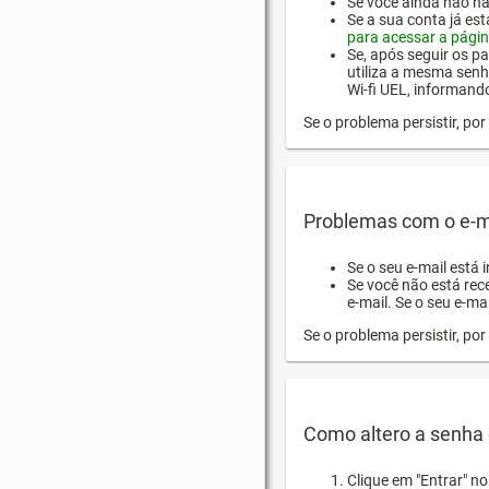
Se você ainda não hab
Se a sua conta já es
para acessar a págin
Se, após seguir os pa
utiliza a mesma senh
Wi-fi UEL, informand
Se o problema persistir, p
Problemas com o e-m
Se o seu e-mail está 
Se você não está rec
e-mail. Se o seu e-mai
Se o problema persistir, p
Como altero a senha 
Clique em "Entrar" n