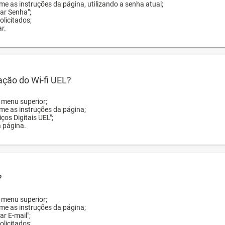
me as instruções da página, utilizando a senha atual;
rar Senha";
licitados;
r.
zação do Wi-fi UEL?
o menu superior;
rme as instruções da página;
ços Digitais UEL";
a página.
?
o menu superior;
rme as instruções da página;
ar E-mail";
licitados;