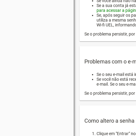
Se você ainda não hab
Se a sua conta já es
para acessar a págin
Se, após seguir os pa
utiliza a mesma senh
Wi-fi UEL, informand
Se o problema persistir, p
Problemas com o e-m
Se o seu e-mail está 
Se você não está rec
e-mail. Se o seu e-mai
Se o problema persistir, p
Como altero a senha 
Clique em "Entrar" n