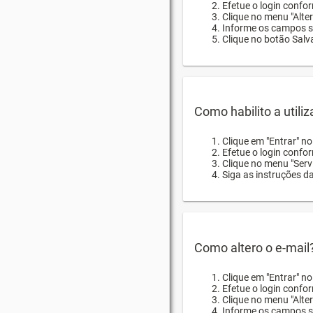
Efetue o login confor
Clique no menu "Alte
Informe os campos so
Clique no botão Salva
Como habilito a utili
Clique em "Entrar" n
Efetue o login confo
Clique no menu "Servi
Siga as instruções d
Como altero o e-mail
Clique em "Entrar" n
Efetue o login confo
Clique no menu "Alter
Informe os campos so