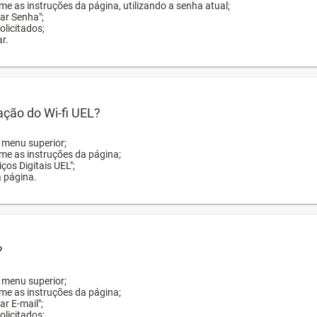
me as instruções da página, utilizando a senha atual;
rar Senha";
licitados;
r.
zação do Wi-fi UEL?
o menu superior;
rme as instruções da página;
ços Digitais UEL";
a página.
?
o menu superior;
rme as instruções da página;
ar E-mail";
licitados;