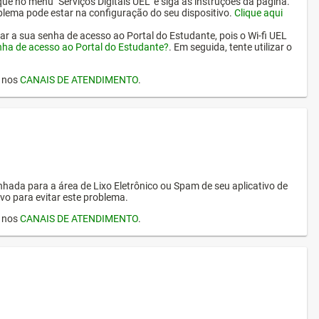
ique no menu "Serviços Digitais UEL" e siga as instruções da página.
oblema pode estar na configuração do seu dispositivo.
Clique aqui
erar a sua senha de acesso ao Portal do Estudante, pois o Wi-fi UEL
nha de acesso ao Portal do Estudante?
. Em seguida, tente utilizar o
I nos
CANAIS DE ATENDIMENTO
.
hada para a área de Lixo Eletrônico ou Spam de seu aplicativo de
vo para evitar este problema.
I nos
CANAIS DE ATENDIMENTO
.