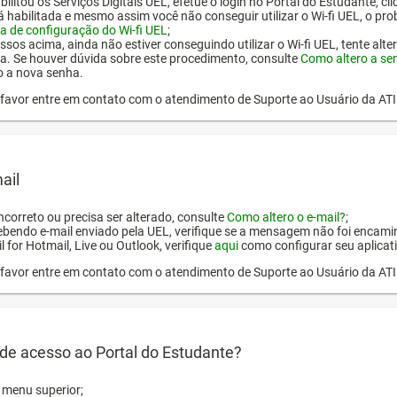
ilitou os Serviços Digitais UEL, efetue o login no Portal do Estudante, cl
tá habilitada e mesmo assim você não conseguir utilizar o Wi-fi UEL, o pr
a de configuração do Wi-fi UEL
;
ssos acima, ainda não estiver conseguindo utilizar o Wi-fi UEL, tente alt
a. Se houver dúvida sobre este procedimento, consulte
Como altero a se
o a nova senha.
or favor entre em contato com o atendimento de Suporte ao Usuário da AT
ail
incorreto ou precisa ser alterado, consulte
Como altero o e-mail?
;
ebendo e-mail enviado pela UEL, verifique se a mensagem não foi encamin
l for Hotmail, Live ou Outlook, verifique
aqui
como configurar seu aplicati
or favor entre em contato com o atendimento de Suporte ao Usuário da AT
de acesso ao Portal do Estudante?
o menu superior;