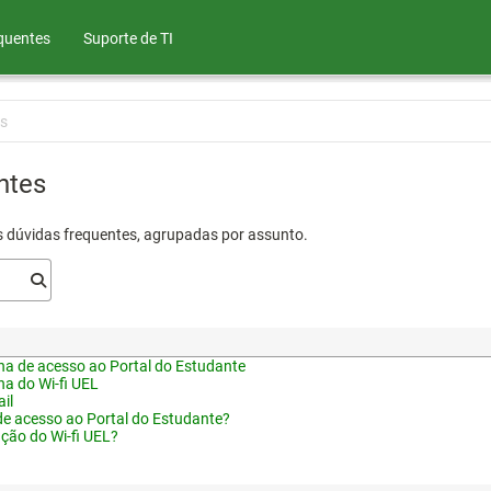
quentes
Suporte de TI
s
ntes
s dúvidas frequentes, agrupadas por assunto.
a de acesso ao Portal do Estudante
a do Wi-fi UEL
il
de acesso ao Portal do Estudante?
ação do Wi-fi UEL?