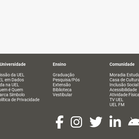
 Universidade
Ensino
Comunidade
issão da UEL
Graduação
Moradia Estuda
EL em Dados
Pesquisa/Pós
Casa de Cultur
ida na UEL
Extensão
Inclusão Social
uem é Quem
Biblioteca
Acessibilidade
arca Símbolo
Vestibular
Atividade Físic
lítica de Privacidade
TV UEL
UEL FM