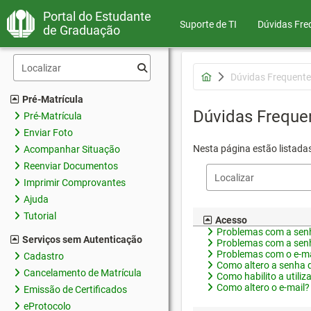
Portal do Estudante
Suporte de TI
Dúvidas Fre
de Graduação
Dúvidas Frequente
Pré-Matrícula
Dúvidas Freque
Pré-Matrícula
Enviar Foto
Nesta página estão listada
Acompanhar Situação
Reenviar Documentos
Imprimir Comprovantes
Ajuda
Tutorial
Acesso
Problemas com a senh
Serviços sem Autenticação
Problemas com a senh
Problemas com o e-ma
Cadastro
Como altero a senha 
Cancelamento de Matrícula
Como habilito a utiliz
Como altero o e-mail?
Emissão de Certificados
eProtocolo