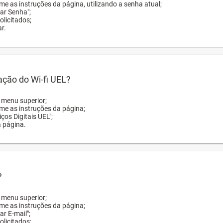
me as instruções da página, utilizando a senha atual;
rar Senha";
licitados;
r.
zação do Wi-fi UEL?
o menu superior;
rme as instruções da página;
ços Digitais UEL";
a página.
?
o menu superior;
rme as instruções da página;
ar E-mail";
licitados;