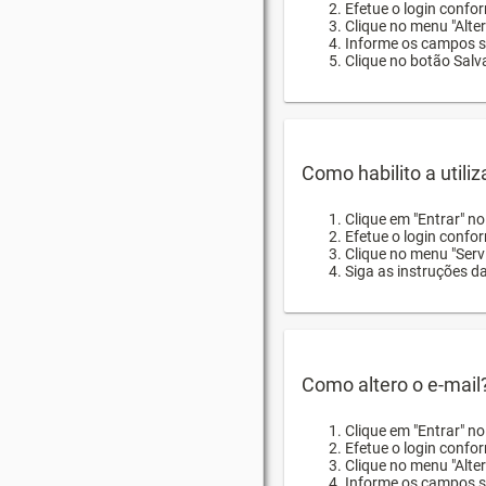
Efetue o login confor
Clique no menu "Alte
Informe os campos so
Clique no botão Salva
Como habilito a utili
Clique em "Entrar" n
Efetue o login confo
Clique no menu "Servi
Siga as instruções d
Como altero o e-mail
Clique em "Entrar" n
Efetue o login confo
Clique no menu "Alter
Informe os campos so