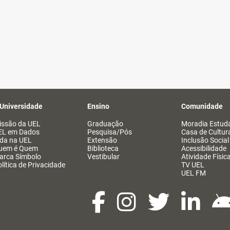
 Universidade
Ensino
Comunidade
issão da UEL
Graduação
Moradia Estuda
EL em Dados
Pesquisa/Pós
Casa de Cultur
ida na UEL
Extensão
Inclusão Social
uem é Quem
Biblioteca
Acessibilidade
arca Símbolo
Vestibular
Atividade Físic
lítica de Privacidade
TV UEL
UEL FM