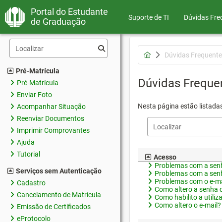
Portal do Estudante
Suporte de TI
Dúvidas Fre
de Graduação
Dúvidas Frequente
Pré-Matrícula
Dúvidas Freque
Pré-Matrícula
Enviar Foto
Nesta página estão listada
Acompanhar Situação
Reenviar Documentos
Imprimir Comprovantes
Ajuda
Tutorial
Acesso
Problemas com a senh
Serviços sem Autenticação
Problemas com a senh
Problemas com o e-ma
Cadastro
Como altero a senha 
Cancelamento de Matrícula
Como habilito a utiliz
Como altero o e-mail?
Emissão de Certificados
eProtocolo