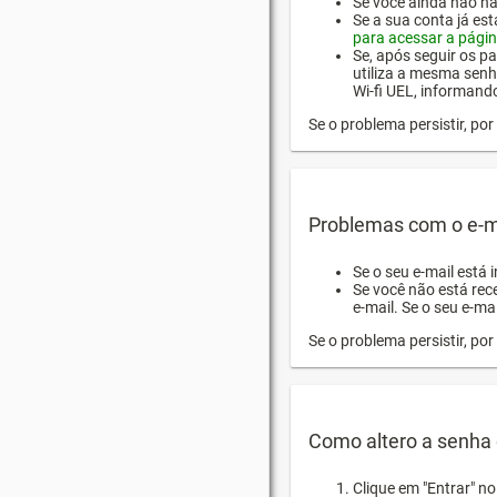
Se você ainda não hab
Se a sua conta já es
para acessar a págin
Se, após seguir os pa
utiliza a mesma senh
Wi-fi UEL, informand
Se o problema persistir, p
Problemas com o e-m
Se o seu e-mail está 
Se você não está rec
e-mail. Se o seu e-mai
Se o problema persistir, p
Como altero a senha 
Clique em "Entrar" n