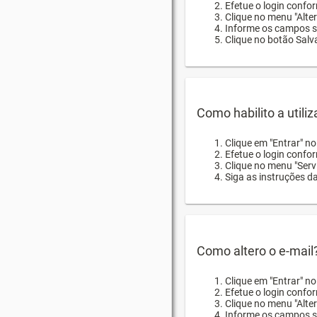
Efetue o login confor
Clique no menu "Alte
Informe os campos so
Clique no botão Salva
Como habilito a utili
Clique em "Entrar" n
Efetue o login confo
Clique no menu "Servi
Siga as instruções d
Como altero o e-mail
Clique em "Entrar" n
Efetue o login confo
Clique no menu "Alter
Informe os campos so