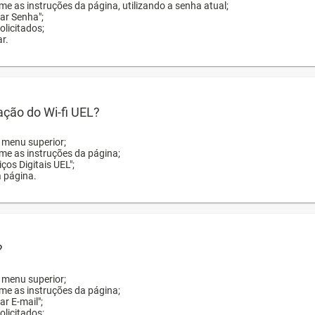
me as instruções da página, utilizando a senha atual;
rar Senha";
licitados;
r.
zação do Wi-fi UEL?
o menu superior;
rme as instruções da página;
ços Digitais UEL";
a página.
?
o menu superior;
rme as instruções da página;
ar E-mail";
licitados;