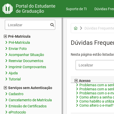
Portal do Estudante
Suporte de TI
Dúvidas Fre
de Graduação
Dúvidas Frequente
Pré-Matrícula
Dúvidas Freque
Pré-Matrícula
Enviar Foto
Nesta página estão listada
Acompanhar Situação
Reenviar Documentos
Imprimir Comprovantes
Ajuda
Tutorial
Acesso
Problemas com a senh
Serviços sem Autenticação
Problemas com a senh
Problemas com o e-ma
Cadastro
Como altero a senha 
Cancelamento de Matrícula
Como habilito a utiliz
Como altero o e-mail?
Emissão de Certificados
eProtocolo