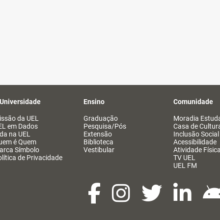
 Universidade
Ensino
Comunidade
issão da UEL
Graduação
Moradia Estuda
EL em Dados
Pesquisa/Pós
Casa de Cultur
ida na UEL
Extensão
Inclusão Social
uem é Quem
Biblioteca
Acessibilidade
arca Símbolo
Vestibular
Atividade Físic
lítica de Privacidade
TV UEL
UEL FM