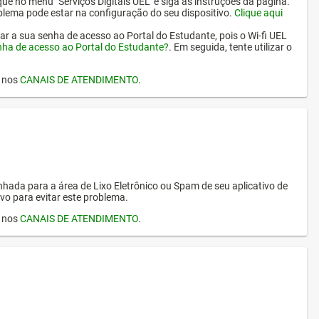
ique no menu "Serviços Digitais UEL" e siga as instruções da página.
oblema pode estar na configuração do seu dispositivo.
Clique aqui
erar a sua senha de acesso ao Portal do Estudante, pois o Wi-fi UEL
nha de acesso ao Portal do Estudante?
. Em seguida, tente utilizar o
I nos
CANAIS DE ATENDIMENTO
.
hada para a área de Lixo Eletrônico ou Spam de seu aplicativo de
vo para evitar este problema.
I nos
CANAIS DE ATENDIMENTO
.