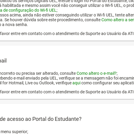
ilitou os Serviços Digitais UEL, efetue o login no Portal do Estudante, cl
tá habilitada e mesmo assim você não conseguir utilizar o Wi-fi UEL, o pr
a de configuração do Wi-fi UEL
;
ssos acima, ainda não estiver conseguindo utilizar o Wi-fi UEL, tente alt
a. Se houver dúvida sobre este procedimento, consulte
Como altero a se
o a nova senha.
or favor entre em contato com o atendimento de Suporte ao Usuário da AT
ail
incorreto ou precisa ser alterado, consulte
Como altero o e-mail?
;
ebendo e-mail enviado pela UEL, verifique se a mensagem não foi encamin
l for Hotmail, Live ou Outlook, verifique
aqui
como configurar seu aplicati
or favor entre em contato com o atendimento de Suporte ao Usuário da AT
de acesso ao Portal do Estudante?
o menu superior;