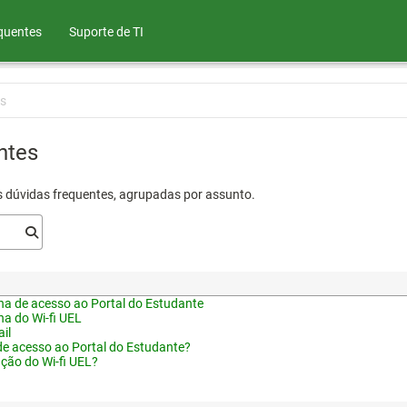
quentes
Suporte de TI
s
ntes
s dúvidas frequentes, agrupadas por assunto.
a de acesso ao Portal do Estudante
a do Wi-fi UEL
il
de acesso ao Portal do Estudante?
ação do Wi-fi UEL?