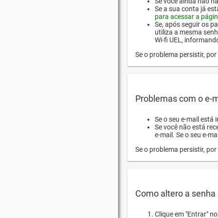
Se você ainda não hab
Se a sua conta já es
para acessar a págin
Se, após seguir os pa
utiliza a mesma senh
Wi-fi UEL, informand
Se o problema persistir, p
Problemas com o e-m
Se o seu e-mail está 
Se você não está rec
e-mail. Se o seu e-mai
Se o problema persistir, p
Como altero a senha 
Clique em "Entrar" n