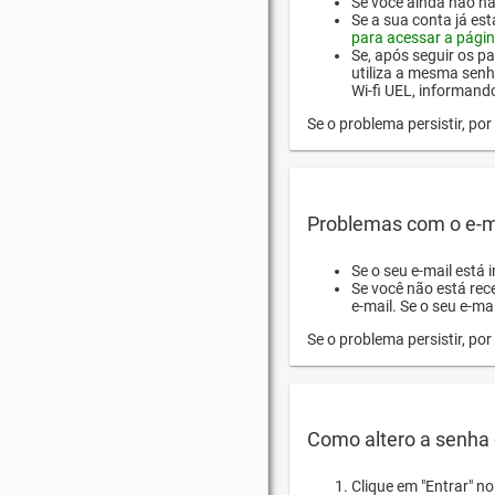
Se você ainda não hab
Se a sua conta já es
para acessar a págin
Se, após seguir os pa
utiliza a mesma senh
Wi-fi UEL, informand
Se o problema persistir, p
Problemas com o e-m
Se o seu e-mail está 
Se você não está rec
e-mail. Se o seu e-mai
Se o problema persistir, p
Como altero a senha 
Clique em "Entrar" n