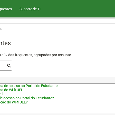
quentes
Suporte de TI
s
ntes
s dúvidas frequentes, agrupadas por assunto.
a de acesso ao Portal do Estudante
a do Wi-fi UEL
il
de acesso ao Portal do Estudante?
ação do Wi-fi UEL?