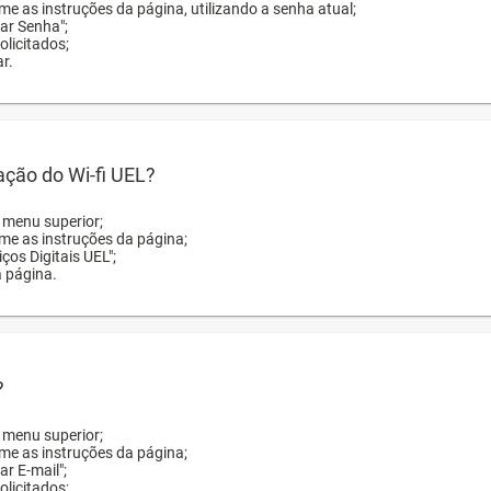
me as instruções da página, utilizando a senha atual;
rar Senha";
licitados;
r.
zação do Wi-fi UEL?
o menu superior;
rme as instruções da página;
ços Digitais UEL";
a página.
?
o menu superior;
rme as instruções da página;
ar E-mail";
licitados;