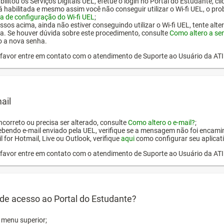
ilitou os Serviços Digitais UEL, efetue o login no Portal do Estudante, cl
tá habilitada e mesmo assim você não conseguir utilizar o Wi-fi UEL, o pr
a de configuração do Wi-fi UEL
;
ssos acima, ainda não estiver conseguindo utilizar o Wi-fi UEL, tente alt
a. Se houver dúvida sobre este procedimento, consulte
Como altero a se
o a nova senha.
or favor entre em contato com o atendimento de Suporte ao Usuário da AT
ail
incorreto ou precisa ser alterado, consulte
Como altero o e-mail?
;
ebendo e-mail enviado pela UEL, verifique se a mensagem não foi encamin
l for Hotmail, Live ou Outlook, verifique
aqui
como configurar seu aplicati
or favor entre em contato com o atendimento de Suporte ao Usuário da AT
de acesso ao Portal do Estudante?
o menu superior;