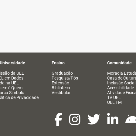
 Universidade
Ensino
Comunidade
issão da UEL
Graduação
Moradia Estuda
EL em Dados
Pesquisa/Pós
Casa de Cultur
ida na UEL
Extensão
Inclusão Social
uem é Quem
Biblioteca
Acessibilidade
arca Símbolo
Vestibular
Atividade Físic
lítica de Privacidade
TV UEL
UEL FM