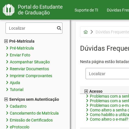
Portal do Estudante
Suporte de TI
Dúvidas Fre
de Graduação
Dúvidas Frequente
Pré-Matrícula
Dúvidas Freque
Pré-Matrícula
Enviar Foto
Nesta página estão listada
Acompanhar Situação
Reenviar Documentos
Imprimir Comprovantes
Ajuda
Tutorial
Acesso
Problemas com a senh
Serviços sem Autenticação
Problemas com a senh
Problemas com o e-ma
Cadastro
Como altero a senha 
Cancelamento de Matrícula
Como habilito a utiliz
Como altero o e-mail?
Emissão de Certificados
eProtocolo