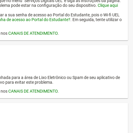
ique no menu "Serviços Digitais UEL" e siga as instruções da página.
oblema pode estar na configuração do seu dispositivo.
Clique aqui
erar a sua senha de acesso ao Portal do Estudante, pois o Wi-fi UEL
nha de acesso ao Portal do Estudante?
. Em seguida, tente utilizar o
I nos
CANAIS DE ATENDIMENTO
.
hada para a área de Lixo Eletrônico ou Spam de seu aplicativo de
vo para evitar este problema.
I nos
CANAIS DE ATENDIMENTO
.