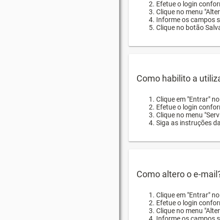
Efetue o login confor
Clique no menu "Alte
Informe os campos so
Clique no botão Salva
Como habilito a utili
Clique em "Entrar" n
Efetue o login confo
Clique no menu "Servi
Siga as instruções d
Como altero o e-mail
Clique em "Entrar" n
Efetue o login confo
Clique no menu "Alter
Informe os campos so