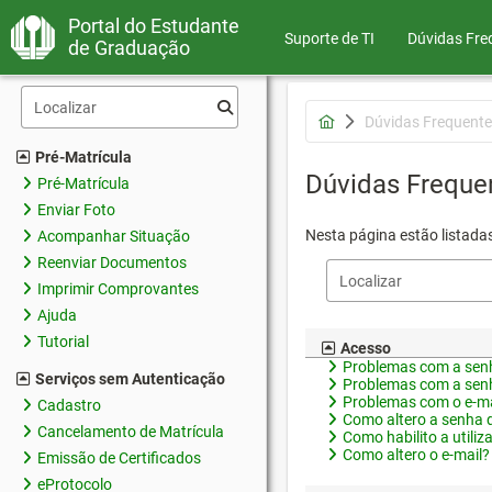
Portal do Estudante
Suporte de TI
Dúvidas Fre
de Graduação
Dúvidas Frequente
Pré-Matrícula
Dúvidas Freque
Pré-Matrícula
Enviar Foto
Nesta página estão listada
Acompanhar Situação
Reenviar Documentos
Imprimir Comprovantes
Ajuda
Tutorial
Acesso
Problemas com a senh
Serviços sem Autenticação
Problemas com a senh
Problemas com o e-ma
Cadastro
Como altero a senha 
Cancelamento de Matrícula
Como habilito a utiliz
Como altero o e-mail?
Emissão de Certificados
eProtocolo