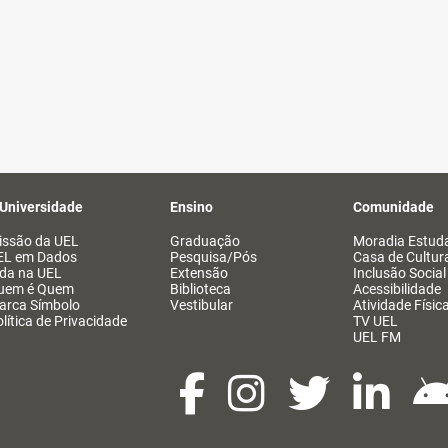
 Universidade
Ensino
Comunidade
issão da UEL
Graduação
Moradia Estuda
EL em Dados
Pesquisa/Pós
Casa de Cultur
ida na UEL
Extensão
Inclusão Social
uem é Quem
Biblioteca
Acessibilidade
arca Símbolo
Vestibular
Atividade Físic
lítica de Privacidade
TV UEL
UEL FM