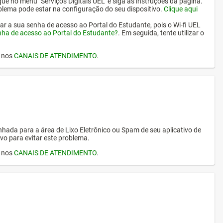
ique no menu "Serviços Digitais UEL" e siga as instruções da página.
oblema pode estar na configuração do seu dispositivo.
Clique aqui
erar a sua senha de acesso ao Portal do Estudante, pois o Wi-fi UEL
nha de acesso ao Portal do Estudante?
. Em seguida, tente utilizar o
I nos
CANAIS DE ATENDIMENTO
.
hada para a área de Lixo Eletrônico ou Spam de seu aplicativo de
vo para evitar este problema.
I nos
CANAIS DE ATENDIMENTO
.