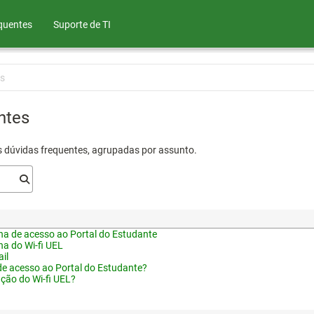
quentes
Suporte de TI
s
ntes
s dúvidas frequentes, agrupadas por assunto.
a de acesso ao Portal do Estudante
a do Wi-fi UEL
il
de acesso ao Portal do Estudante?
ação do Wi-fi UEL?