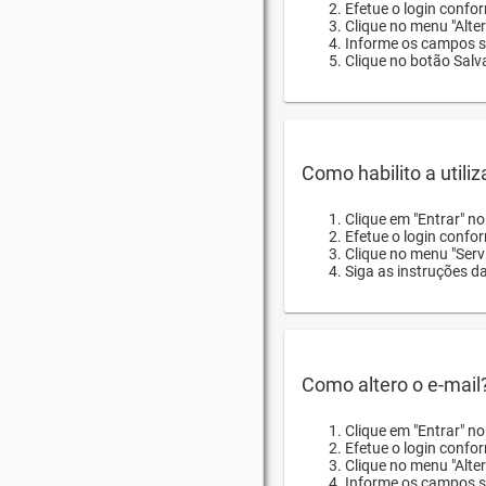
Efetue o login confor
Clique no menu "Alte
Informe os campos so
Clique no botão Salva
Como habilito a utili
Clique em "Entrar" n
Efetue o login confo
Clique no menu "Servi
Siga as instruções d
Como altero o e-mail
Clique em "Entrar" n
Efetue o login confo
Clique no menu "Alter
Informe os campos so