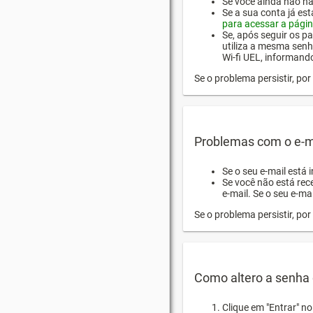
Se você ainda não hab
Se a sua conta já es
para acessar a págin
Se, após seguir os pa
utiliza a mesma senh
Wi-fi UEL, informand
Se o problema persistir, p
Problemas com o e-m
Se o seu e-mail está 
Se você não está rec
e-mail. Se o seu e-mai
Se o problema persistir, p
Como altero a senha 
Clique em "Entrar" n