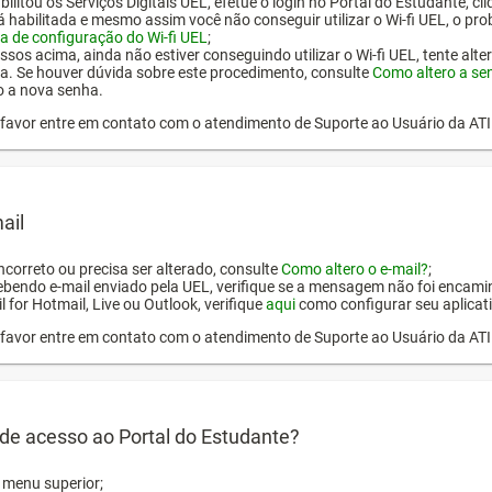
ilitou os Serviços Digitais UEL, efetue o login no Portal do Estudante, cl
tá habilitada e mesmo assim você não conseguir utilizar o Wi-fi UEL, o pr
a de configuração do Wi-fi UEL
;
ssos acima, ainda não estiver conseguindo utilizar o Wi-fi UEL, tente alt
a. Se houver dúvida sobre este procedimento, consulte
Como altero a se
o a nova senha.
or favor entre em contato com o atendimento de Suporte ao Usuário da AT
ail
incorreto ou precisa ser alterado, consulte
Como altero o e-mail?
;
ebendo e-mail enviado pela UEL, verifique se a mensagem não foi encamin
l for Hotmail, Live ou Outlook, verifique
aqui
como configurar seu aplicati
or favor entre em contato com o atendimento de Suporte ao Usuário da AT
de acesso ao Portal do Estudante?
o menu superior;