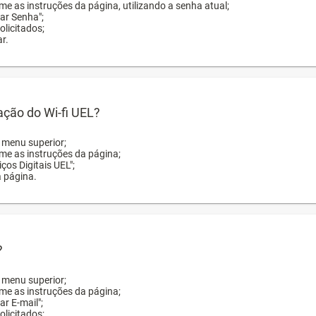
me as instruções da página, utilizando a senha atual;
rar Senha";
licitados;
r.
zação do Wi-fi UEL?
o menu superior;
rme as instruções da página;
ços Digitais UEL";
a página.
?
o menu superior;
rme as instruções da página;
ar E-mail";
licitados;