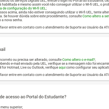
ilitou os Serviços Digitais UEL, efetue o login no Portal do Estudante, cl
tá habilitada e mesmo assim você não conseguir utilizar o Wi-fi UEL, o pr
a de configuração do Wi-fi UEL
;
ssos acima, ainda não estiver conseguindo utilizar o Wi-fi UEL, tente alt
a. Se houver dúvida sobre este procedimento, consulte
Como altero a se
o a nova senha.
or favor entre em contato com o atendimento de Suporte ao Usuário da AT
ail
incorreto ou precisa ser alterado, consulte
Como altero o e-mail?
;
ebendo e-mail enviado pela UEL, verifique se a mensagem não foi encamin
l for Hotmail, Live ou Outlook, verifique
aqui
como configurar seu aplicati
or favor entre em contato com o atendimento de Suporte ao Usuário da AT
de acesso ao Portal do Estudante?
o menu superior;