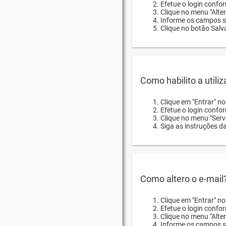
Efetue o login confor
Clique no menu "Alte
Informe os campos so
Clique no botão Salva
Como habilito a utili
Clique em "Entrar" n
Efetue o login confo
Clique no menu "Servi
Siga as instruções d
Como altero o e-mail
Clique em "Entrar" n
Efetue o login confo
Clique no menu "Alter
Informe os campos so