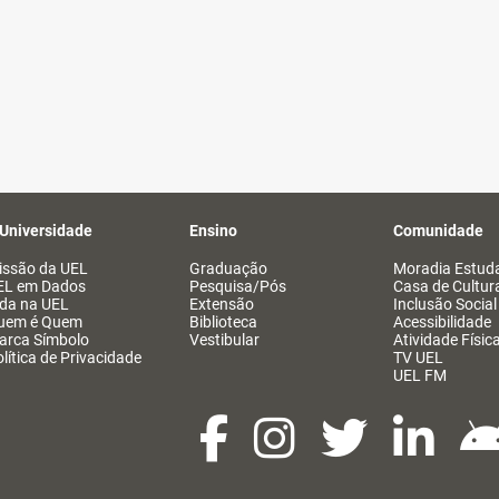
 Universidade
Ensino
Comunidade
issão da UEL
Graduação
Moradia Estuda
EL em Dados
Pesquisa/Pós
Casa de Cultur
ida na UEL
Extensão
Inclusão Social
uem é Quem
Biblioteca
Acessibilidade
arca Símbolo
Vestibular
Atividade Físic
lítica de Privacidade
TV UEL
UEL FM