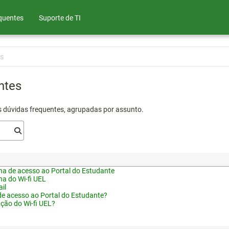
quentes
Suporte de TI
s
ntes
s dúvidas frequentes, agrupadas por assunto.
a de acesso ao Portal do Estudante
a do Wi-fi UEL
il
de acesso ao Portal do Estudante?
ação do Wi-fi UEL?