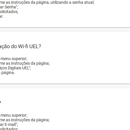
me as instruções da página, utilizando a senha atual;
rar Senha";
licitados;
r.
zação do Wi-fi UEL?
o menu superior;
rme as instruções da página;
ços Digitais UEL";
a página.
?
o menu superior;
rme as instruções da página;
ar E-mail";
licitados;