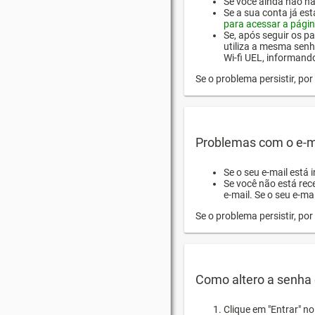
Se você ainda não hab
Se a sua conta já es
para acessar a págin
Se, após seguir os pa
utiliza a mesma senh
Wi-fi UEL, informand
Se o problema persistir, p
Problemas com o e-m
Se o seu e-mail está 
Se você não está rec
e-mail. Se o seu e-mai
Se o problema persistir, p
Como altero a senha 
Clique em "Entrar" n