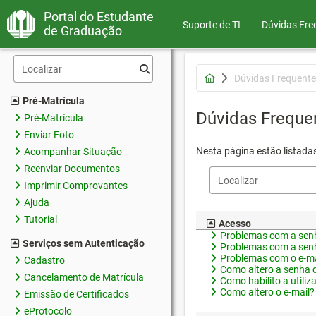
Portal do Estudante
Suporte de TI
Dúvidas Fre
de Graduação
Dúvidas Frequente
Pré-Matrícula
Dúvidas Freque
Pré-Matrícula
Enviar Foto
Nesta página estão listada
Acompanhar Situação
Reenviar Documentos
Imprimir Comprovantes
Ajuda
Tutorial
Acesso
Problemas com a senh
Serviços sem Autenticação
Problemas com a senh
Problemas com o e-ma
Cadastro
Como altero a senha 
Cancelamento de Matrícula
Como habilito a utiliz
Como altero o e-mail?
Emissão de Certificados
eProtocolo