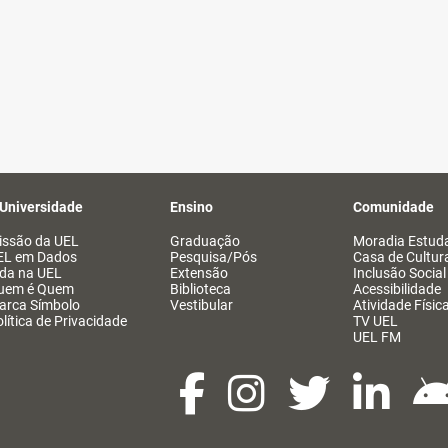
 Universidade
Ensino
Comunidade
issão da UEL
Graduação
Moradia Estuda
EL em Dados
Pesquisa/Pós
Casa de Cultur
ida na UEL
Extensão
Inclusão Social
uem é Quem
Biblioteca
Acessibilidade
arca Símbolo
Vestibular
Atividade Físic
lítica de Privacidade
TV UEL
UEL FM