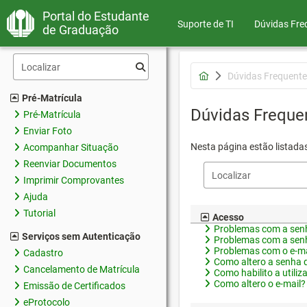
Portal do Estudante
Suporte de TI
Dúvidas Fre
de Graduação
Dúvidas Frequente
Pré-Matrícula
Dúvidas Freque
Pré-Matrícula
Enviar Foto
Nesta página estão listada
Acompanhar Situação
Reenviar Documentos
Imprimir Comprovantes
Ajuda
Tutorial
Acesso
Problemas com a senh
Serviços sem Autenticação
Problemas com a senh
Problemas com o e-ma
Cadastro
Como altero a senha 
Cancelamento de Matrícula
Como habilito a utiliz
Como altero o e-mail?
Emissão de Certificados
eProtocolo