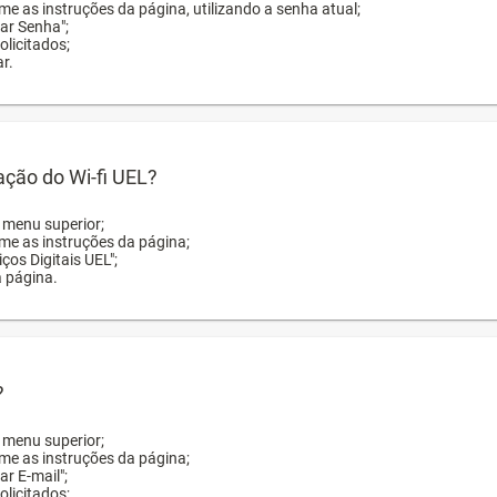
me as instruções da página, utilizando a senha atual;
rar Senha";
licitados;
r.
zação do Wi-fi UEL?
o menu superior;
rme as instruções da página;
ços Digitais UEL";
a página.
?
o menu superior;
rme as instruções da página;
ar E-mail";
licitados;