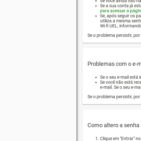
Se você ainda não hab
Se a sua conta já es
para acessar a págin
Se, após seguir os pa
utiliza a mesma senh
Wi-fi UEL, informand
Se o problema persistir, p
Problemas com o e-m
Se o seu e-mail está 
Se você não está rec
e-mail. Se o seu e-mai
Se o problema persistir, p
Como altero a senha 
Clique em "Entrar" n