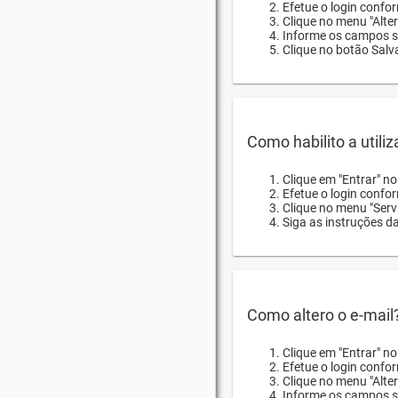
Efetue o login confor
Clique no menu "Alte
Informe os campos so
Clique no botão Salva
Como habilito a utili
Clique em "Entrar" n
Efetue o login confo
Clique no menu "Servi
Siga as instruções d
Como altero o e-mail
Clique em "Entrar" n
Efetue o login confo
Clique no menu "Alter
Informe os campos so