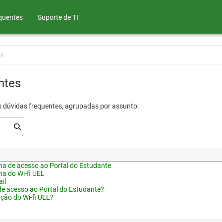
quentes
Suporte de TI
s
ntes
s dúvidas frequentes, agrupadas por assunto.
a de acesso ao Portal do Estudante
a do Wi-fi UEL
il
de acesso ao Portal do Estudante?
ação do Wi-fi UEL?