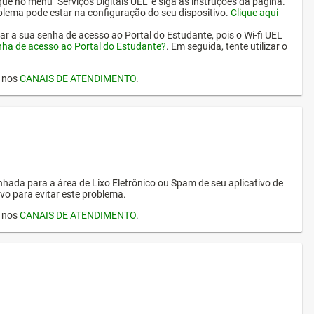
ique no menu "Serviços Digitais UEL" e siga as instruções da página.
oblema pode estar na configuração do seu dispositivo.
Clique aqui
erar a sua senha de acesso ao Portal do Estudante, pois o Wi-fi UEL
nha de acesso ao Portal do Estudante?
. Em seguida, tente utilizar o
I nos
CANAIS DE ATENDIMENTO
.
hada para a área de Lixo Eletrônico ou Spam de seu aplicativo de
vo para evitar este problema.
I nos
CANAIS DE ATENDIMENTO
.