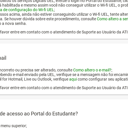
ilitou os Serviços Digitais UEL, efetue o login no Portal do Estudante, cl
tá habilitada e mesmo assim você não conseguir utilizar o Wi-fi UEL, o pr
a de configuração do Wi-fi UEL
;
ssos acima, ainda não estiver conseguindo utilizar o Wi-fi UEL, tente alt
a. Se houver dúvida sobre este procedimento, consulte
Como altero a se
o a nova senha.
or favor entre em contato com o atendimento de Suporte ao Usuário da AT
ail
incorreto ou precisa ser alterado, consulte
Como altero o e-mail?
;
ebendo e-mail enviado pela UEL, verifique se a mensagem não foi encamin
l for Hotmail, Live ou Outlook, verifique
aqui
como configurar seu aplicati
or favor entre em contato com o atendimento de Suporte ao Usuário da AT
de acesso ao Portal do Estudante?
o menu superior;