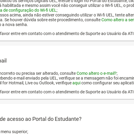
ilitou os Serviços Digitais UEL, efetue o login no Portal do Estudante, cl
tá habilitada e mesmo assim você não conseguir utilizar o Wi-fi UEL, o pr
a de configuração do Wi-fi UEL
;
ssos acima, ainda não estiver conseguindo utilizar o Wi-fi UEL, tente alt
a. Se houver dúvida sobre este procedimento, consulte
Como altero a se
o a nova senha.
or favor entre em contato com o atendimento de Suporte ao Usuário da AT
ail
incorreto ou precisa ser alterado, consulte
Como altero o e-mail?
;
ebendo e-mail enviado pela UEL, verifique se a mensagem não foi encamin
l for Hotmail, Live ou Outlook, verifique
aqui
como configurar seu aplicati
or favor entre em contato com o atendimento de Suporte ao Usuário da AT
de acesso ao Portal do Estudante?
o menu superior;