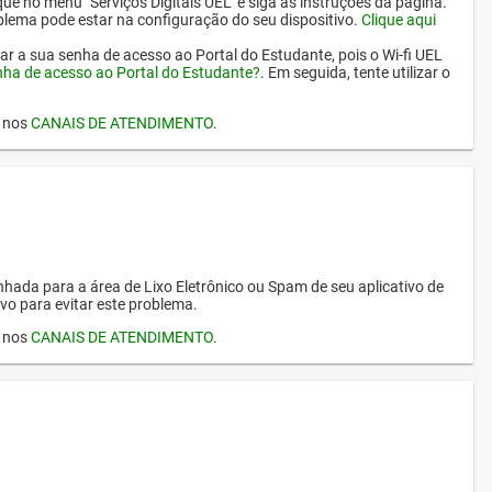
ique no menu "Serviços Digitais UEL" e siga as instruções da página.
oblema pode estar na configuração do seu dispositivo.
Clique aqui
erar a sua senha de acesso ao Portal do Estudante, pois o Wi-fi UEL
nha de acesso ao Portal do Estudante?
. Em seguida, tente utilizar o
I nos
CANAIS DE ATENDIMENTO
.
hada para a área de Lixo Eletrônico ou Spam de seu aplicativo de
vo para evitar este problema.
I nos
CANAIS DE ATENDIMENTO
.