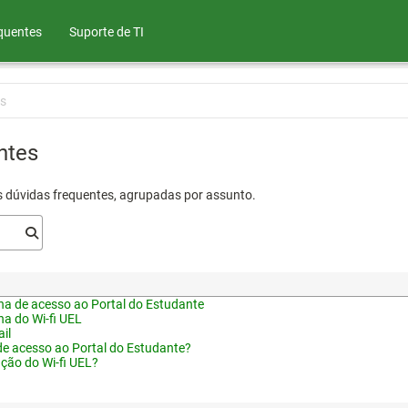
quentes
Suporte de TI
s
ntes
s dúvidas frequentes, agrupadas por assunto.
a de acesso ao Portal do Estudante
a do Wi-fi UEL
il
de acesso ao Portal do Estudante?
ação do Wi-fi UEL?