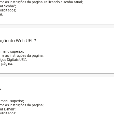
me as instruções da página, utilizando a senha atual;
rar Senha";
licitados;
r.
zação do Wi-fi UEL?
o menu superior;
rme as instruções da página;
ços Digitais UEL";
a página.
?
o menu superior;
rme as instruções da página;
ar E-mail";
licitados;