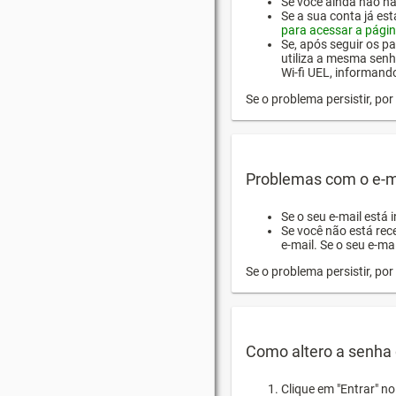
Se você ainda não hab
Se a sua conta já es
para acessar a págin
Se, após seguir os pa
utiliza a mesma senh
Wi-fi UEL, informand
Se o problema persistir, p
Problemas com o e-m
Se o seu e-mail está 
Se você não está rec
e-mail. Se o seu e-mai
Se o problema persistir, p
Como altero a senha 
Clique em "Entrar" n