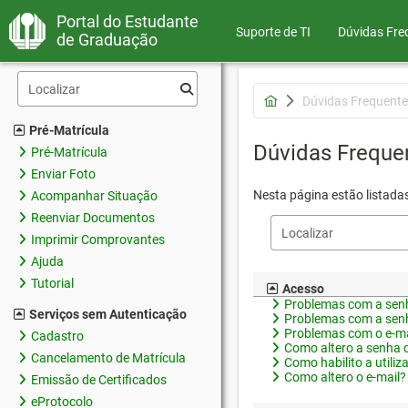
Portal do Estudante
Suporte de TI
Dúvidas Fre
de Graduação
Dúvidas Frequente
Pré-Matrícula
Dúvidas Freque
Pré-Matrícula
Enviar Foto
Nesta página estão listada
Acompanhar Situação
Reenviar Documentos
Imprimir Comprovantes
Ajuda
Tutorial
Acesso
Problemas com a senh
Serviços sem Autenticação
Problemas com a senh
Problemas com o e-ma
Cadastro
Como altero a senha 
Cancelamento de Matrícula
Como habilito a utiliz
Como altero o e-mail?
Emissão de Certificados
eProtocolo