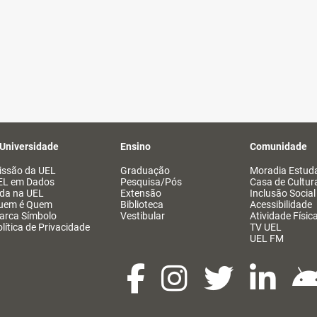
 Universidade
Ensino
Comunidade
issão da UEL
Graduação
Moradia Estuda
EL em Dados
Pesquisa/Pós
Casa de Cultur
ida na UEL
Extensão
Inclusão Social
uem é Quem
Biblioteca
Acessibilidade
arca Símbolo
Vestibular
Atividade Físic
lítica de Privacidade
TV UEL
UEL FM