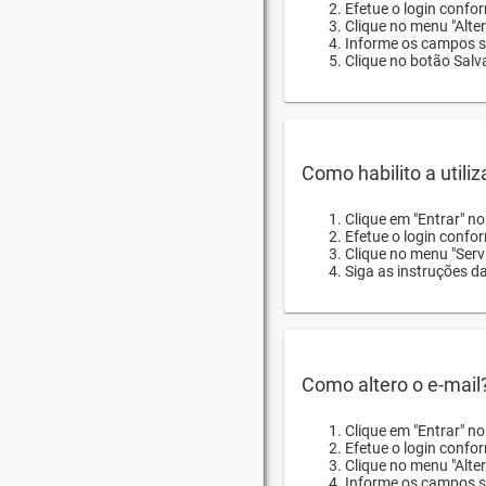
Efetue o login confor
Clique no menu "Alte
Informe os campos so
Clique no botão Salva
Como habilito a utili
Clique em "Entrar" n
Efetue o login confo
Clique no menu "Servi
Siga as instruções d
Como altero o e-mail
Clique em "Entrar" n
Efetue o login confo
Clique no menu "Alter
Informe os campos so