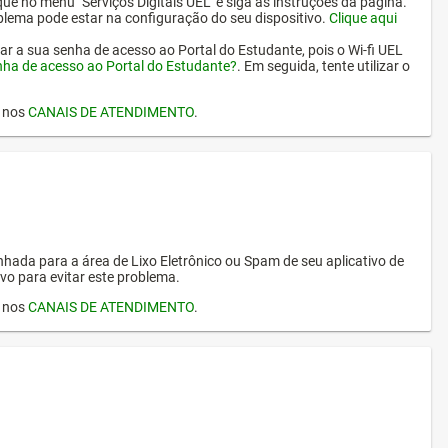
ique no menu "Serviços Digitais UEL" e siga as instruções da página.
oblema pode estar na configuração do seu dispositivo.
Clique aqui
erar a sua senha de acesso ao Portal do Estudante, pois o Wi-fi UEL
nha de acesso ao Portal do Estudante?
. Em seguida, tente utilizar o
I nos
CANAIS DE ATENDIMENTO
.
hada para a área de Lixo Eletrônico ou Spam de seu aplicativo de
vo para evitar este problema.
I nos
CANAIS DE ATENDIMENTO
.