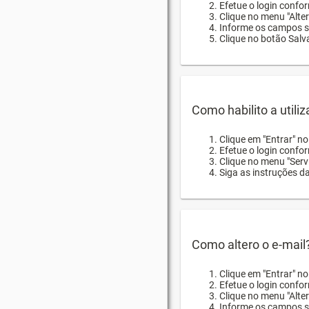
Efetue o login confor
Clique no menu "Alte
Informe os campos so
Clique no botão Salva
Como habilito a utili
Clique em "Entrar" n
Efetue o login confo
Clique no menu "Servi
Siga as instruções d
Como altero o e-mail
Clique em "Entrar" n
Efetue o login confo
Clique no menu "Alter
Informe os campos so