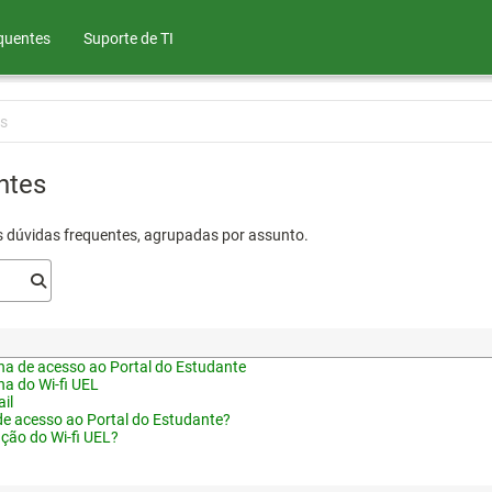
quentes
Suporte de TI
s
ntes
s dúvidas frequentes, agrupadas por assunto.
a de acesso ao Portal do Estudante
a do Wi-fi UEL
il
de acesso ao Portal do Estudante?
ação do Wi-fi UEL?