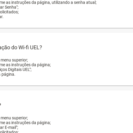
me as instruções da página, utilizando a senha atual;
rar Senha";
licitados;
r.
zação do Wi-fi UEL?
o menu superior;
rme as instruções da página;
ços Digitais UEL";
a página.
?
o menu superior;
rme as instruções da página;
ar E-mail";
licitados;