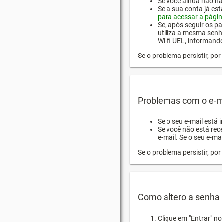
Se você ainda não hab
Se a sua conta já es
para acessar a págin
Se, após seguir os pa
utiliza a mesma senh
Wi-fi UEL, informand
Se o problema persistir, p
Problemas com o e-m
Se o seu e-mail está 
Se você não está rec
e-mail. Se o seu e-mai
Se o problema persistir, p
Como altero a senha 
Clique em "Entrar" n