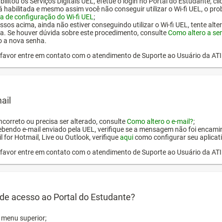
ilitou os Serviços Digitais UEL, efetue o login no Portal do Estudante, cl
tá habilitada e mesmo assim você não conseguir utilizar o Wi-fi UEL, o pr
a de configuração do Wi-fi UEL
;
ssos acima, ainda não estiver conseguindo utilizar o Wi-fi UEL, tente alt
a. Se houver dúvida sobre este procedimento, consulte
Como altero a se
o a nova senha.
or favor entre em contato com o atendimento de Suporte ao Usuário da AT
ail
incorreto ou precisa ser alterado, consulte
Como altero o e-mail?
;
ebendo e-mail enviado pela UEL, verifique se a mensagem não foi encamin
l for Hotmail, Live ou Outlook, verifique
aqui
como configurar seu aplicati
or favor entre em contato com o atendimento de Suporte ao Usuário da AT
de acesso ao Portal do Estudante?
o menu superior;