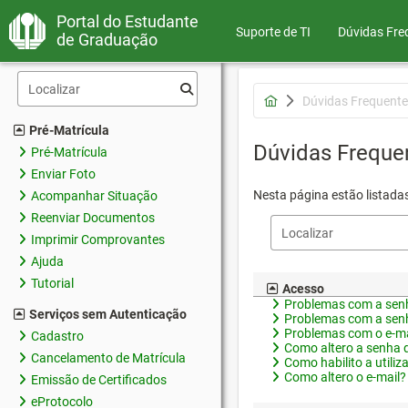
Portal do Estudante
Suporte de TI
Dúvidas Fre
de Graduação
Dúvidas Frequente
Pré-Matrícula
Dúvidas Freque
Pré-Matrícula
Enviar Foto
Nesta página estão listada
Acompanhar Situação
Reenviar Documentos
Imprimir Comprovantes
Ajuda
Tutorial
Acesso
Problemas com a senh
Serviços sem Autenticação
Problemas com a senh
Problemas com o e-ma
Cadastro
Como altero a senha 
Cancelamento de Matrícula
Como habilito a utiliz
Como altero o e-mail?
Emissão de Certificados
eProtocolo