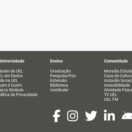
 Universidade
Ensino
Comunidade
issão da UEL
Graduação
Moradia Estuda
EL em Dados
Pesquisa/Pós
Casa de Cultur
ida na UEL
Extensão
Inclusão Social
uem é Quem
Biblioteca
Acessibilidade
arca Símbolo
Vestibular
Atividade Físic
lítica de Privacidade
TV UEL
UEL FM