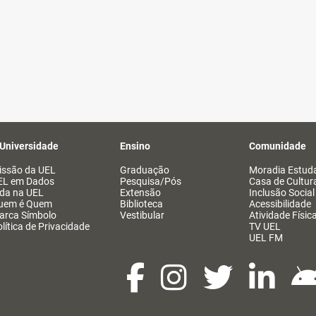
 Universidade
Ensino
Comunidade
issão da UEL
Graduação
Moradia Estuda
EL em Dados
Pesquisa/Pós
Casa de Cultur
ida na UEL
Extensão
Inclusão Social
uem é Quem
Biblioteca
Acessibilidade
arca Símbolo
Vestibular
Atividade Físic
lítica de Privacidade
TV UEL
UEL FM