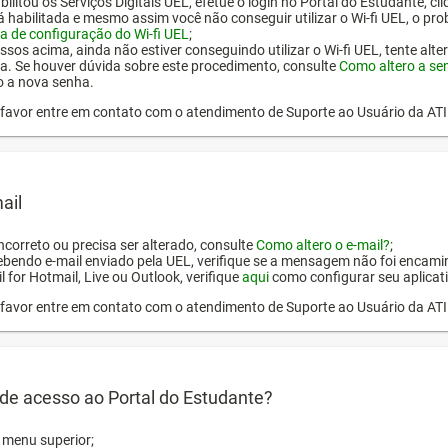
ilitou os Serviços Digitais UEL, efetue o login no Portal do Estudante, cl
tá habilitada e mesmo assim você não conseguir utilizar o Wi-fi UEL, o pr
a de configuração do Wi-fi UEL
;
ssos acima, ainda não estiver conseguindo utilizar o Wi-fi UEL, tente alt
a. Se houver dúvida sobre este procedimento, consulte
Como altero a se
o a nova senha.
or favor entre em contato com o atendimento de Suporte ao Usuário da AT
ail
incorreto ou precisa ser alterado, consulte
Como altero o e-mail?
;
ebendo e-mail enviado pela UEL, verifique se a mensagem não foi encamin
l for Hotmail, Live ou Outlook, verifique
aqui
como configurar seu aplicati
or favor entre em contato com o atendimento de Suporte ao Usuário da AT
de acesso ao Portal do Estudante?
o menu superior;