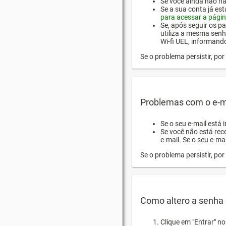
Se você ainda não hab
Se a sua conta já es
para acessar a págin
Se, após seguir os pa
utiliza a mesma senh
Wi-fi UEL, informand
Se o problema persistir, p
Problemas com o e-m
Se o seu e-mail está 
Se você não está rec
e-mail. Se o seu e-mai
Se o problema persistir, p
Como altero a senha 
Clique em "Entrar" n