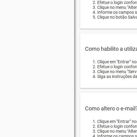
Efetue o login confor
Clique no menu "Alte
Informe os campos so
Clique no botão Salva
Como habilito a utili
Clique em "Entrar" n
Efetue o login confo
Clique no menu "Servi
Siga as instruções d
Como altero o e-mail
Clique em "Entrar" n
Efetue o login confo
Clique no menu "Alter
Informe os campos so