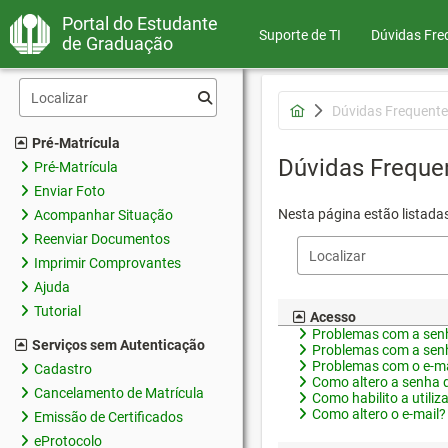
Portal do Estudante
Suporte de TI
Dúvidas Fre
de Graduação
Dúvidas Frequente
Pré-Matrícula
Dúvidas Freque
Pré-Matrícula
Enviar Foto
Nesta página estão listada
Acompanhar Situação
Reenviar Documentos
Imprimir Comprovantes
Ajuda
Tutorial
Acesso
Problemas com a senh
Serviços sem Autenticação
Problemas com a senh
Problemas com o e-ma
Cadastro
Como altero a senha 
Cancelamento de Matrícula
Como habilito a utiliz
Como altero o e-mail?
Emissão de Certificados
eProtocolo