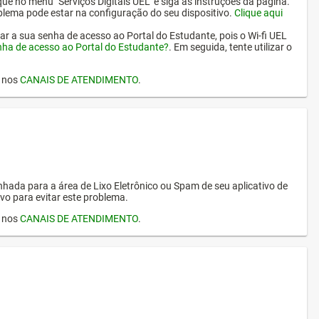
ique no menu "Serviços Digitais UEL" e siga as instruções da página.
oblema pode estar na configuração do seu dispositivo.
Clique aqui
erar a sua senha de acesso ao Portal do Estudante, pois o Wi-fi UEL
nha de acesso ao Portal do Estudante?
. Em seguida, tente utilizar o
I nos
CANAIS DE ATENDIMENTO
.
hada para a área de Lixo Eletrônico ou Spam de seu aplicativo de
vo para evitar este problema.
I nos
CANAIS DE ATENDIMENTO
.