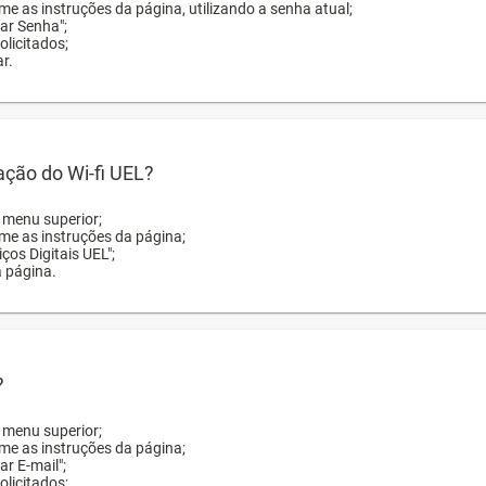
me as instruções da página, utilizando a senha atual;
rar Senha";
licitados;
r.
zação do Wi-fi UEL?
o menu superior;
rme as instruções da página;
ços Digitais UEL";
a página.
?
o menu superior;
rme as instruções da página;
ar E-mail";
licitados;