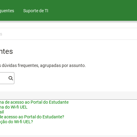
quentes
Suporte de TI
s
ntes
s dúvidas frequentes, agrupadas por assunto.
a de acesso ao Portal do Estudante
a do Wi-fi UEL
il
de acesso ao Portal do Estudante?
ação do Wi-fi UEL?