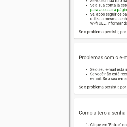
Se você ainda não hab
Se a sua conta já es
para acessar a págin
Se, após seguir os pa
utiliza a mesma senh
Wi-fi UEL, informand
Se o problema persistir, p
Problemas com o e-m
Se o seu e-mail está 
Se você não está rec
e-mail. Se o seu e-mai
Se o problema persistir, p
Como altero a senha 
Clique em "Entrar" n