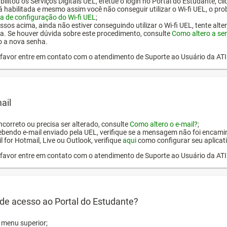
ilitou os Serviços Digitais UEL, efetue o login no Portal do Estudante, cl
tá habilitada e mesmo assim você não conseguir utilizar o Wi-fi UEL, o pr
a de configuração do Wi-fi UEL
;
ssos acima, ainda não estiver conseguindo utilizar o Wi-fi UEL, tente alt
a. Se houver dúvida sobre este procedimento, consulte
Como altero a se
o a nova senha.
or favor entre em contato com o atendimento de Suporte ao Usuário da AT
ail
incorreto ou precisa ser alterado, consulte
Como altero o e-mail?
;
ebendo e-mail enviado pela UEL, verifique se a mensagem não foi encamin
l for Hotmail, Live ou Outlook, verifique
aqui
como configurar seu aplicati
or favor entre em contato com o atendimento de Suporte ao Usuário da AT
de acesso ao Portal do Estudante?
o menu superior;