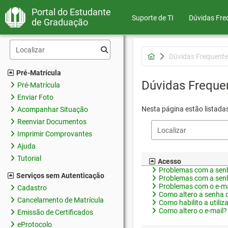
Portal do Estudante
Suporte de TI
Dúvidas Fre
de Graduação
Dúvidas Frequente
Pré-Matrícula
Dúvidas Freque
Pré-Matrícula
Enviar Foto
Nesta página estão listada
Acompanhar Situação
Reenviar Documentos
Imprimir Comprovantes
Ajuda
Tutorial
Acesso
Problemas com a senh
Serviços sem Autenticação
Problemas com a senh
Problemas com o e-ma
Cadastro
Como altero a senha 
Cancelamento de Matrícula
Como habilito a utiliz
Como altero o e-mail?
Emissão de Certificados
eProtocolo