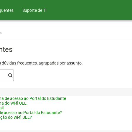
quentes
Suporte de TI
s
ntes
s dúvidas frequentes, agrupadas por assunto.
a de acesso ao Portal do Estudante
a do Wi-fi UEL
il
de acesso ao Portal do Estudante?
ação do Wi-fi UEL?