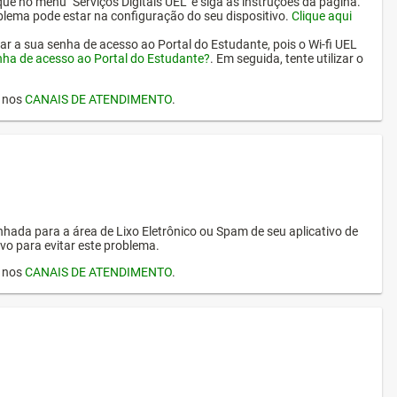
ique no menu "Serviços Digitais UEL" e siga as instruções da página.
oblema pode estar na configuração do seu dispositivo.
Clique aqui
erar a sua senha de acesso ao Portal do Estudante, pois o Wi-fi UEL
nha de acesso ao Portal do Estudante?
. Em seguida, tente utilizar o
I nos
CANAIS DE ATENDIMENTO
.
hada para a área de Lixo Eletrônico ou Spam de seu aplicativo de
vo para evitar este problema.
I nos
CANAIS DE ATENDIMENTO
.