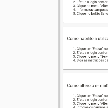
Efetue o login confor
Clique no menu "Alte
Informe os campos so
Clique no botão Salva
Como habilito a utili
Clique em "Entrar" n
Efetue o login confo
Clique no menu "Servi
Siga as instruções d
Como altero o e-mail
Clique em "Entrar" n
Efetue o login confo
Clique no menu "Alter
Informe os campos so