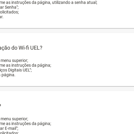
me as instruções da página, utilizando a senha atual;
rar Senha";
licitados;
r.
zação do Wi-fi UEL?
o menu superior;
rme as instruções da página;
ços Digitais UEL";
a página.
?
o menu superior;
rme as instruções da página;
ar E-mail";
licitados;