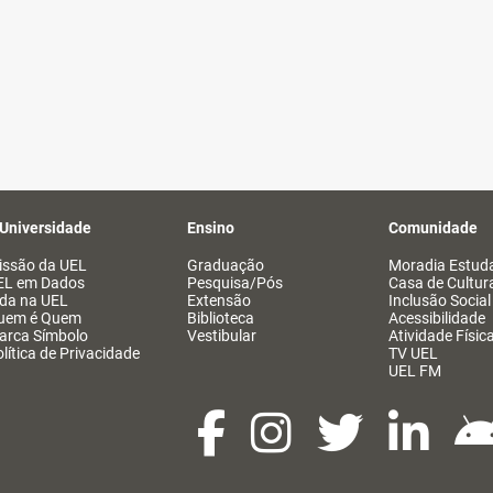
 Universidade
Ensino
Comunidade
issão da UEL
Graduação
Moradia Estuda
EL em Dados
Pesquisa/Pós
Casa de Cultur
ida na UEL
Extensão
Inclusão Social
uem é Quem
Biblioteca
Acessibilidade
arca Símbolo
Vestibular
Atividade Físic
lítica de Privacidade
TV UEL
UEL FM