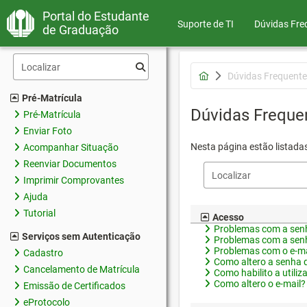
Portal do Estudante
Suporte de TI
Dúvidas Fre
de Graduação
Dúvidas Frequente
Pré-Matrícula
Dúvidas Freque
Pré-Matrícula
Enviar Foto
Nesta página estão listada
Acompanhar Situação
Reenviar Documentos
Imprimir Comprovantes
Ajuda
Tutorial
Acesso
Problemas com a senh
Serviços sem Autenticação
Problemas com a senh
Problemas com o e-ma
Cadastro
Como altero a senha 
Cancelamento de Matrícula
Como habilito a utiliz
Como altero o e-mail?
Emissão de Certificados
eProtocolo