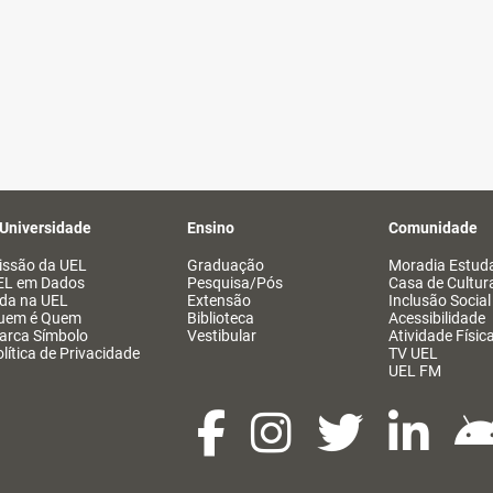
 Universidade
Ensino
Comunidade
issão da UEL
Graduação
Moradia Estuda
EL em Dados
Pesquisa/Pós
Casa de Cultur
ida na UEL
Extensão
Inclusão Social
uem é Quem
Biblioteca
Acessibilidade
arca Símbolo
Vestibular
Atividade Físic
lítica de Privacidade
TV UEL
UEL FM