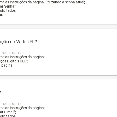
me as instruções da página, utilizando a senha atual;
rar Senha";
licitados;
r.
zação do Wi-fi UEL?
o menu superior;
rme as instruções da página;
ços Digitais UEL";
a página.
?
o menu superior;
rme as instruções da página;
ar E-mail";
licitados;