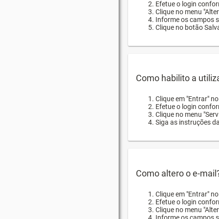
Efetue o login confor
Clique no menu "Alte
Informe os campos so
Clique no botão Salva
Como habilito a utili
Clique em "Entrar" n
Efetue o login confo
Clique no menu "Servi
Siga as instruções d
Como altero o e-mail
Clique em "Entrar" n
Efetue o login confo
Clique no menu "Alter
Informe os campos so