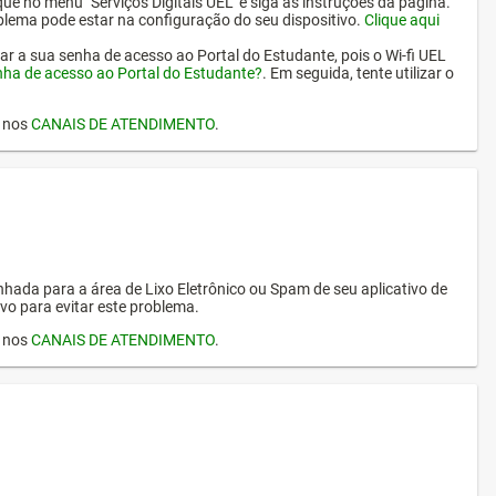
ique no menu "Serviços Digitais UEL" e siga as instruções da página.
oblema pode estar na configuração do seu dispositivo.
Clique aqui
erar a sua senha de acesso ao Portal do Estudante, pois o Wi-fi UEL
nha de acesso ao Portal do Estudante?
. Em seguida, tente utilizar o
I nos
CANAIS DE ATENDIMENTO
.
hada para a área de Lixo Eletrônico ou Spam de seu aplicativo de
vo para evitar este problema.
I nos
CANAIS DE ATENDIMENTO
.