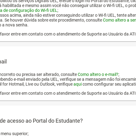
ilitou os Serviços Digitais UEL, efetue o login no Portal do Estudante, cl
tá habilitada e mesmo assim você não conseguir utilizar o Wi-fi UEL, o pr
a de configuração do Wi-fi UEL
;
ssos acima, ainda não estiver conseguindo utilizar o Wi-fi UEL, tente alt
a. Se houver dúvida sobre este procedimento, consulte
Como altero a se
o a nova senha.
or favor entre em contato com o atendimento de Suporte ao Usuário da AT
ail
incorreto ou precisa ser alterado, consulte
Como altero o e-mail?
;
ebendo e-mail enviado pela UEL, verifique se a mensagem não foi encamin
l for Hotmail, Live ou Outlook, verifique
aqui
como configurar seu aplicati
or favor entre em contato com o atendimento de Suporte ao Usuário da AT
de acesso ao Portal do Estudante?
o menu superior;