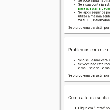
Se você ainda não hab
Se a sua conta já es
para acessar a págin
Se, após seguir os pa
utiliza a mesma senh
Wi-fi UEL, informand
Se o problema persistir, p
Problemas com o e-m
Se o seu e-mail está 
Se você não está rec
e-mail. Se o seu e-mai
Se o problema persistir, p
Como altero a senha 
Clique em "Entrar" n