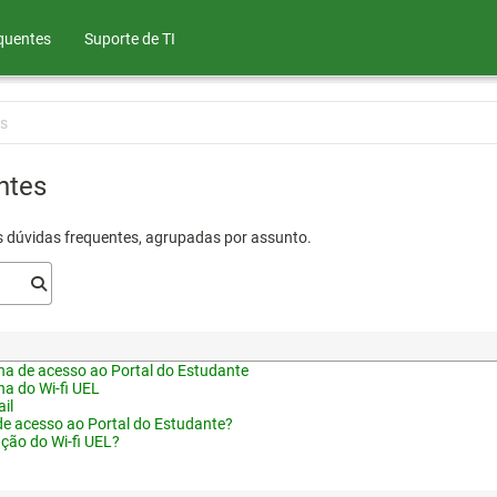
quentes
Suporte de TI
s
ntes
s dúvidas frequentes, agrupadas por assunto.
a de acesso ao Portal do Estudante
a do Wi-fi UEL
il
de acesso ao Portal do Estudante?
ação do Wi-fi UEL?