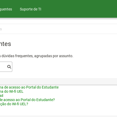
quentes
Suporte de TI
s
ntes
s dúvidas frequentes, agrupadas por assunto.
a de acesso ao Portal do Estudante
a do Wi-fi UEL
il
de acesso ao Portal do Estudante?
ação do Wi-fi UEL?