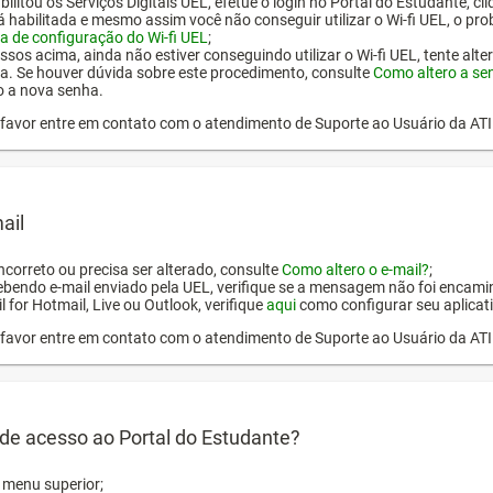
ilitou os Serviços Digitais UEL, efetue o login no Portal do Estudante, cl
tá habilitada e mesmo assim você não conseguir utilizar o Wi-fi UEL, o pr
a de configuração do Wi-fi UEL
;
ssos acima, ainda não estiver conseguindo utilizar o Wi-fi UEL, tente alt
a. Se houver dúvida sobre este procedimento, consulte
Como altero a se
o a nova senha.
or favor entre em contato com o atendimento de Suporte ao Usuário da AT
ail
incorreto ou precisa ser alterado, consulte
Como altero o e-mail?
;
ebendo e-mail enviado pela UEL, verifique se a mensagem não foi encamin
l for Hotmail, Live ou Outlook, verifique
aqui
como configurar seu aplicati
or favor entre em contato com o atendimento de Suporte ao Usuário da AT
de acesso ao Portal do Estudante?
o menu superior;