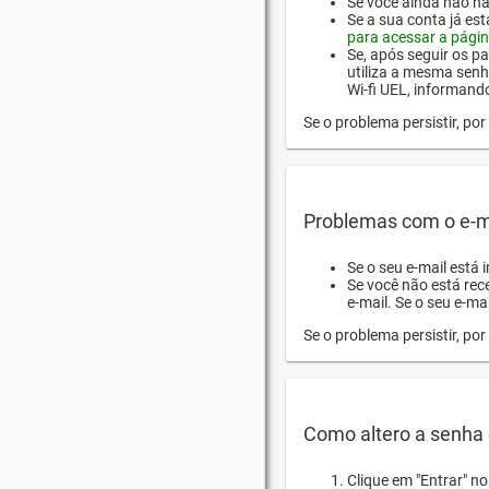
Se você ainda não hab
Se a sua conta já es
para acessar a págin
Se, após seguir os pa
utiliza a mesma senh
Wi-fi UEL, informand
Se o problema persistir, p
Problemas com o e-m
Se o seu e-mail está 
Se você não está rec
e-mail. Se o seu e-mai
Se o problema persistir, p
Como altero a senha 
Clique em "Entrar" n