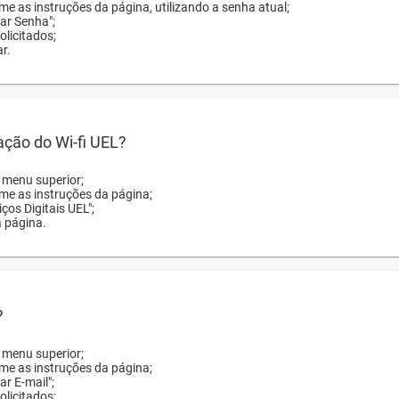
me as instruções da página, utilizando a senha atual;
rar Senha";
licitados;
r.
zação do Wi-fi UEL?
o menu superior;
rme as instruções da página;
ços Digitais UEL";
a página.
?
o menu superior;
rme as instruções da página;
ar E-mail";
licitados;