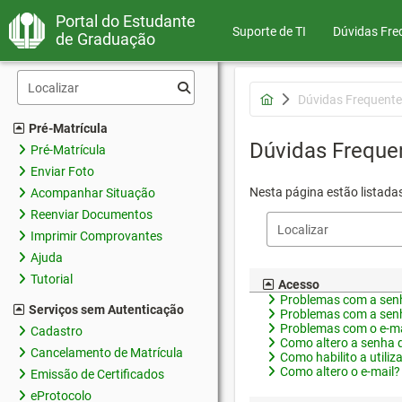
Portal do Estudante
Suporte de TI
Dúvidas Fre
de Graduação
Dúvidas Frequente
Pré-Matrícula
Dúvidas Freque
Pré-Matrícula
Enviar Foto
Nesta página estão listada
Acompanhar Situação
Reenviar Documentos
Imprimir Comprovantes
Ajuda
Tutorial
Acesso
Problemas com a senh
Serviços sem Autenticação
Problemas com a senh
Problemas com o e-ma
Cadastro
Como altero a senha 
Cancelamento de Matrícula
Como habilito a utiliz
Como altero o e-mail?
Emissão de Certificados
eProtocolo