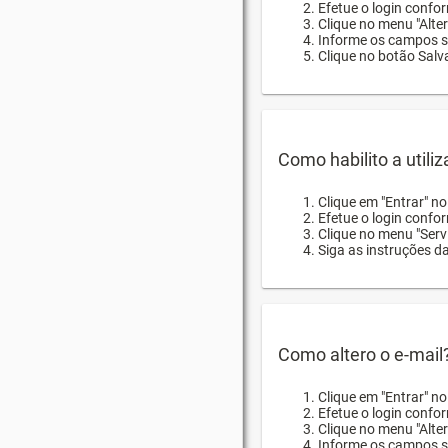
Efetue o login confor
Clique no menu "Alte
Informe os campos so
Clique no botão Salva
Como habilito a utili
Clique em "Entrar" n
Efetue o login confo
Clique no menu "Servi
Siga as instruções d
Como altero o e-mail
Clique em "Entrar" n
Efetue o login confo
Clique no menu "Alter
Informe os campos so