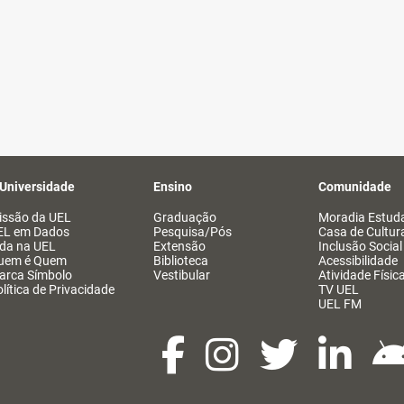
 Universidade
Ensino
Comunidade
issão da UEL
Graduação
Moradia Estuda
EL em Dados
Pesquisa/Pós
Casa de Cultur
ida na UEL
Extensão
Inclusão Social
uem é Quem
Biblioteca
Acessibilidade
arca Símbolo
Vestibular
Atividade Físic
lítica de Privacidade
TV UEL
UEL FM