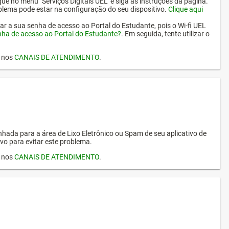
ique no menu "Serviços Digitais UEL" e siga as instruções da página.
oblema pode estar na configuração do seu dispositivo.
Clique aqui
erar a sua senha de acesso ao Portal do Estudante, pois o Wi-fi UEL
nha de acesso ao Portal do Estudante?
. Em seguida, tente utilizar o
I nos
CANAIS DE ATENDIMENTO
.
hada para a área de Lixo Eletrônico ou Spam de seu aplicativo de
vo para evitar este problema.
I nos
CANAIS DE ATENDIMENTO
.