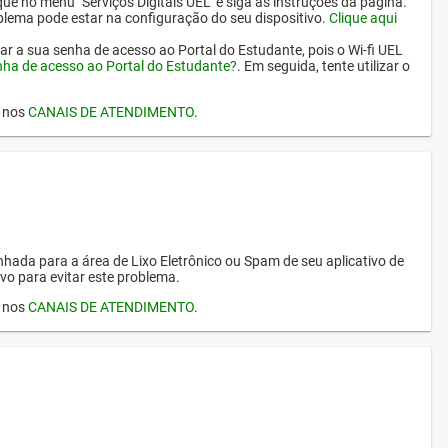
ique no menu "Serviços Digitais UEL" e siga as instruções da página.
oblema pode estar na configuração do seu dispositivo.
Clique aqui
erar a sua senha de acesso ao Portal do Estudante, pois o Wi-fi UEL
nha de acesso ao Portal do Estudante?
. Em seguida, tente utilizar o
I nos
CANAIS DE ATENDIMENTO
.
hada para a área de Lixo Eletrônico ou Spam de seu aplicativo de
vo para evitar este problema.
I nos
CANAIS DE ATENDIMENTO
.