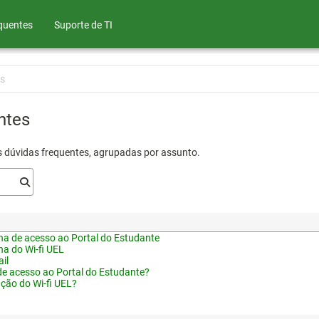
quentes
Suporte de TI
s
ntes
s dúvidas frequentes, agrupadas por assunto.
a de acesso ao Portal do Estudante
a do Wi-fi UEL
il
de acesso ao Portal do Estudante?
ação do Wi-fi UEL?