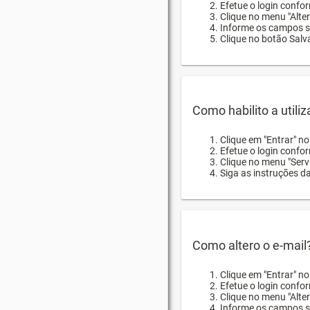
Efetue o login confor
Clique no menu "Alte
Informe os campos so
Clique no botão Salva
Como habilito a utili
Clique em "Entrar" n
Efetue o login confo
Clique no menu "Servi
Siga as instruções d
Como altero o e-mail
Clique em "Entrar" n
Efetue o login confo
Clique no menu "Alter
Informe os campos so