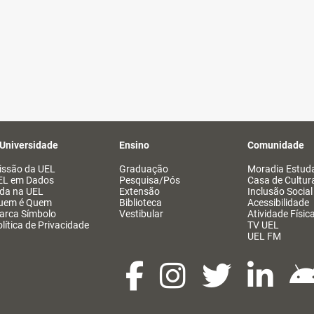
 Universidade
Ensino
Comunidade
issão da UEL
Graduação
Moradia Estuda
EL em Dados
Pesquisa/Pós
Casa de Cultur
ida na UEL
Extensão
Inclusão Social
uem é Quem
Biblioteca
Acessibilidade
arca Símbolo
Vestibular
Atividade Físic
lítica de Privacidade
TV UEL
UEL FM