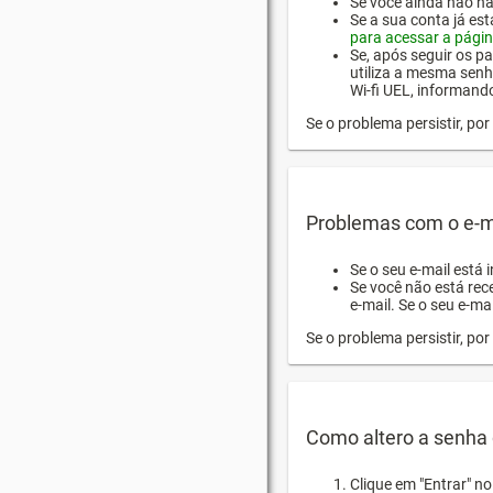
Se você ainda não hab
Se a sua conta já es
para acessar a págin
Se, após seguir os pa
utiliza a mesma senh
Wi-fi UEL, informand
Se o problema persistir, p
Problemas com o e-m
Se o seu e-mail está 
Se você não está rec
e-mail. Se o seu e-mai
Se o problema persistir, p
Como altero a senha 
Clique em "Entrar" n