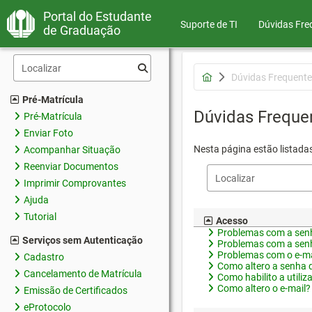
Portal do Estudante
Suporte de TI
Dúvidas Fre
de Graduação
Dúvidas Frequente
Pré-Matrícula
Dúvidas Freque
Pré-Matrícula
Enviar Foto
Nesta página estão listada
Acompanhar Situação
Reenviar Documentos
Imprimir Comprovantes
Ajuda
Tutorial
Acesso
Problemas com a senh
Serviços sem Autenticação
Problemas com a senh
Problemas com o e-ma
Cadastro
Como altero a senha 
Cancelamento de Matrícula
Como habilito a utiliz
Como altero o e-mail?
Emissão de Certificados
eProtocolo