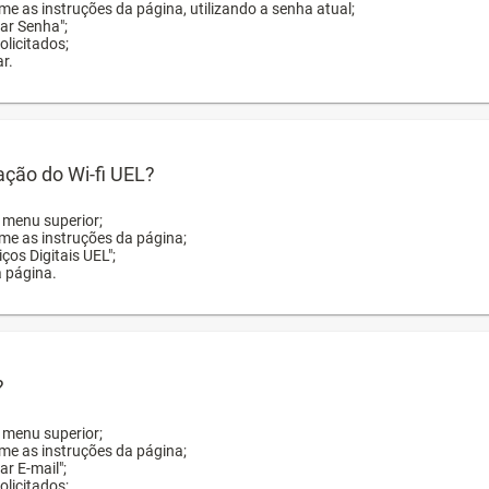
me as instruções da página, utilizando a senha atual;
rar Senha";
licitados;
r.
zação do Wi-fi UEL?
o menu superior;
rme as instruções da página;
ços Digitais UEL";
a página.
?
o menu superior;
rme as instruções da página;
ar E-mail";
licitados;