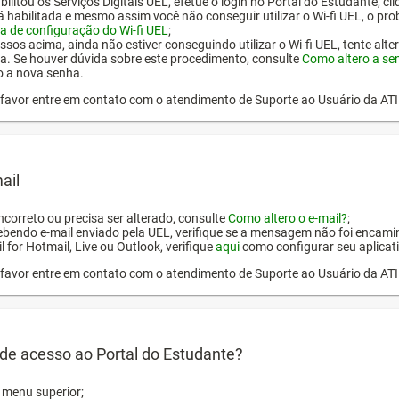
ilitou os Serviços Digitais UEL, efetue o login no Portal do Estudante, cl
tá habilitada e mesmo assim você não conseguir utilizar o Wi-fi UEL, o pr
a de configuração do Wi-fi UEL
;
ssos acima, ainda não estiver conseguindo utilizar o Wi-fi UEL, tente alt
a. Se houver dúvida sobre este procedimento, consulte
Como altero a se
o a nova senha.
or favor entre em contato com o atendimento de Suporte ao Usuário da AT
ail
incorreto ou precisa ser alterado, consulte
Como altero o e-mail?
;
ebendo e-mail enviado pela UEL, verifique se a mensagem não foi encamin
l for Hotmail, Live ou Outlook, verifique
aqui
como configurar seu aplicati
or favor entre em contato com o atendimento de Suporte ao Usuário da AT
de acesso ao Portal do Estudante?
o menu superior;