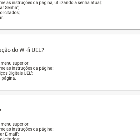
me as instruções da página, utilizando a senha atual;
rar Senha";
licitados;
r.
zação do Wi-fi UEL?
o menu superior;
rme as instruções da página;
ços Digitais UEL";
a página.
?
o menu superior;
rme as instruções da página;
ar E-mail";
licitados;