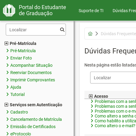
Portal do Estudante
Suporte de TI
Dúvidas Fre
de Graduação
Dúvidas Frequente
Pré-Matrícula
Dúvidas Freque
Pré-Matrícula
Enviar Foto
Nesta página estão listada
Acompanhar Situação
Reenviar Documentos
Imprimir Comprovantes
Ajuda
Tutorial
Acesso
Problemas com a senh
Serviços sem Autenticação
Problemas com a senh
Problemas com o e-ma
Cadastro
Como altero a senha 
Cancelamento de Matrícula
Como habilito a utiliz
Como altero o e-mail?
Emissão de Certificados
eProtocolo