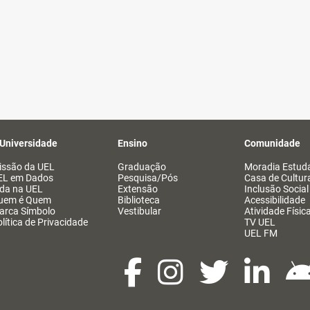
 Universidade
Ensino
Comunidade
issão da UEL
Graduação
Moradia Estuda
EL em Dados
Pesquisa/Pós
Casa de Cultur
ida na UEL
Extensão
Inclusão Social
uem é Quem
Biblioteca
Acessibilidade
arca Símbolo
Vestibular
Atividade Físic
lítica de Privacidade
TV UEL
UEL FM