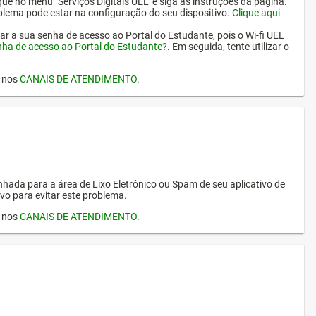
ique no menu "Serviços Digitais UEL" e siga as instruções da página.
oblema pode estar na configuração do seu dispositivo.
Clique aqui
erar a sua senha de acesso ao Portal do Estudante, pois o Wi-fi UEL
nha de acesso ao Portal do Estudante?
. Em seguida, tente utilizar o
I nos
CANAIS DE ATENDIMENTO
.
hada para a área de Lixo Eletrônico ou Spam de seu aplicativo de
vo para evitar este problema.
I nos
CANAIS DE ATENDIMENTO
.