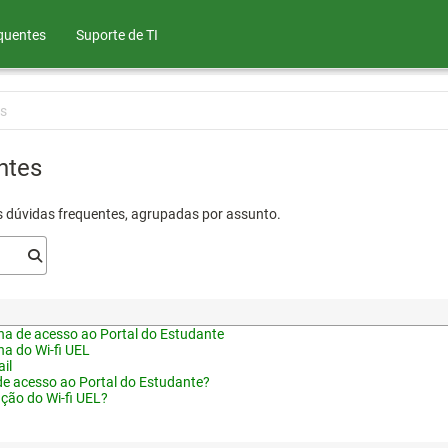
quentes
Suporte de TI
s
ntes
s dúvidas frequentes, agrupadas por assunto.
a de acesso ao Portal do Estudante
a do Wi-fi UEL
il
de acesso ao Portal do Estudante?
ação do Wi-fi UEL?