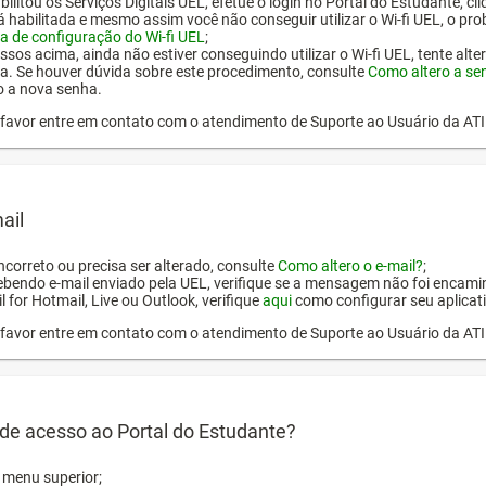
ilitou os Serviços Digitais UEL, efetue o login no Portal do Estudante, cl
tá habilitada e mesmo assim você não conseguir utilizar o Wi-fi UEL, o pr
a de configuração do Wi-fi UEL
;
ssos acima, ainda não estiver conseguindo utilizar o Wi-fi UEL, tente alt
a. Se houver dúvida sobre este procedimento, consulte
Como altero a se
o a nova senha.
or favor entre em contato com o atendimento de Suporte ao Usuário da AT
ail
incorreto ou precisa ser alterado, consulte
Como altero o e-mail?
;
ebendo e-mail enviado pela UEL, verifique se a mensagem não foi encamin
l for Hotmail, Live ou Outlook, verifique
aqui
como configurar seu aplicati
or favor entre em contato com o atendimento de Suporte ao Usuário da AT
de acesso ao Portal do Estudante?
o menu superior;