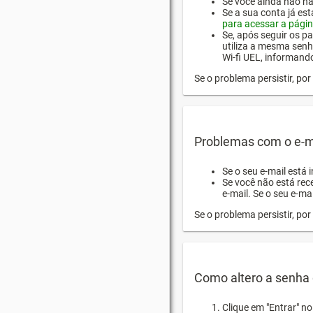
Se você ainda não hab
Se a sua conta já es
para acessar a págin
Se, após seguir os pa
utiliza a mesma senh
Wi-fi UEL, informand
Se o problema persistir, p
Problemas com o e-m
Se o seu e-mail está 
Se você não está rec
e-mail. Se o seu e-mai
Se o problema persistir, p
Como altero a senha 
Clique em "Entrar" n