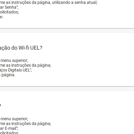
me as instruções da página, utilizando a senha atual;
rar Senha";
licitados;
r.
zação do Wi-fi UEL?
o menu superior;
rme as instruções da página;
ços Digitais UEL";
a página.
?
o menu superior;
rme as instruções da página;
ar E-mail";
licitados;