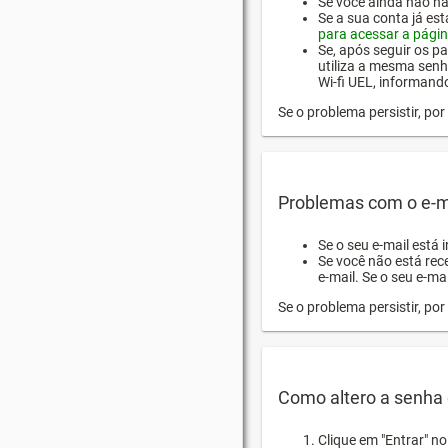
Se você ainda não hab
Se a sua conta já es
para acessar a págin
Se, após seguir os pa
utiliza a mesma senh
Wi-fi UEL, informand
Se o problema persistir, p
Problemas com o e-m
Se o seu e-mail está 
Se você não está rec
e-mail. Se o seu e-mai
Se o problema persistir, p
Como altero a senha 
Clique em "Entrar" n