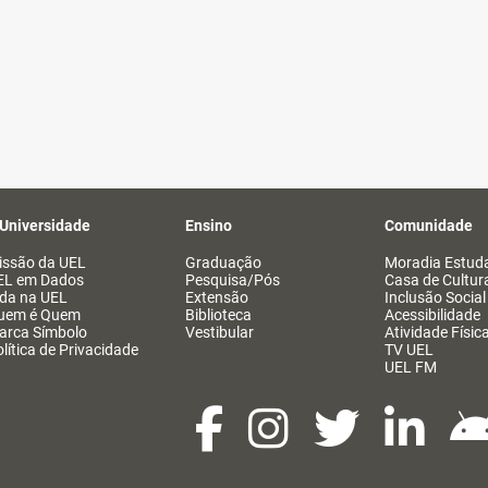
 Universidade
Ensino
Comunidade
issão da UEL
Graduação
Moradia Estuda
EL em Dados
Pesquisa/Pós
Casa de Cultur
ida na UEL
Extensão
Inclusão Social
uem é Quem
Biblioteca
Acessibilidade
arca Símbolo
Vestibular
Atividade Físic
lítica de Privacidade
TV UEL
UEL FM