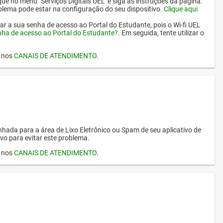
ique no menu "Serviços Digitais UEL" e siga as instruções da página.
oblema pode estar na configuração do seu dispositivo.
Clique aqui
erar a sua senha de acesso ao Portal do Estudante, pois o Wi-fi UEL
nha de acesso ao Portal do Estudante?
. Em seguida, tente utilizar o
I nos
CANAIS DE ATENDIMENTO
.
hada para a área de Lixo Eletrônico ou Spam de seu aplicativo de
vo para evitar este problema.
I nos
CANAIS DE ATENDIMENTO
.