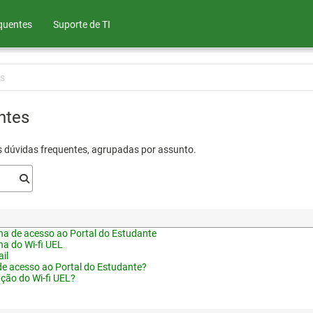
quentes
Suporte de TI
s
ntes
s dúvidas frequentes, agrupadas por assunto.
a de acesso ao Portal do Estudante
a do Wi-fi UEL
il
de acesso ao Portal do Estudante?
ação do Wi-fi UEL?