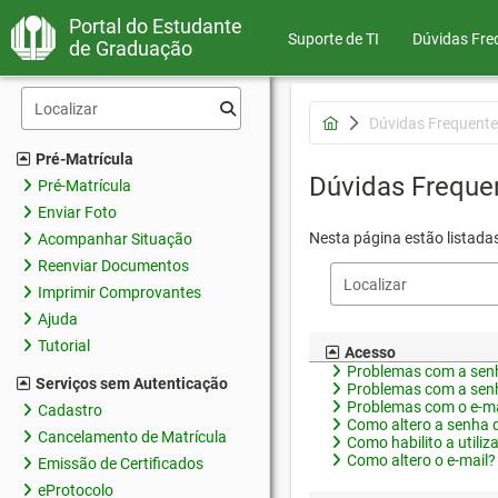
Portal do Estudante
Suporte de TI
Dúvidas Fre
de Graduação
Dúvidas Frequente
Pré-Matrícula
Dúvidas Freque
Pré-Matrícula
Enviar Foto
Nesta página estão listada
Acompanhar Situação
Reenviar Documentos
Imprimir Comprovantes
Ajuda
Tutorial
Acesso
Problemas com a senh
Serviços sem Autenticação
Problemas com a senh
Problemas com o e-ma
Cadastro
Como altero a senha 
Cancelamento de Matrícula
Como habilito a utiliz
Como altero o e-mail?
Emissão de Certificados
eProtocolo