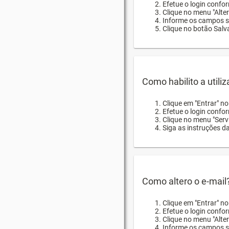
Efetue o login confor
Clique no menu "Alte
Informe os campos so
Clique no botão Salva
Como habilito a utili
Clique em "Entrar" n
Efetue o login confo
Clique no menu "Servi
Siga as instruções d
Como altero o e-mail
Clique em "Entrar" n
Efetue o login confo
Clique no menu "Alter
Informe os campos so