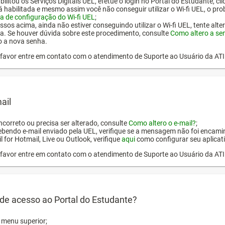
ilitou os Serviços Digitais UEL, efetue o login no Portal do Estudante, cl
tá habilitada e mesmo assim você não conseguir utilizar o Wi-fi UEL, o pr
a de configuração do Wi-fi UEL
;
ssos acima, ainda não estiver conseguindo utilizar o Wi-fi UEL, tente alt
a. Se houver dúvida sobre este procedimento, consulte
Como altero a se
o a nova senha.
or favor entre em contato com o atendimento de Suporte ao Usuário da AT
ail
incorreto ou precisa ser alterado, consulte
Como altero o e-mail?
;
ebendo e-mail enviado pela UEL, verifique se a mensagem não foi encamin
l for Hotmail, Live ou Outlook, verifique
aqui
como configurar seu aplicati
or favor entre em contato com o atendimento de Suporte ao Usuário da AT
de acesso ao Portal do Estudante?
o menu superior;