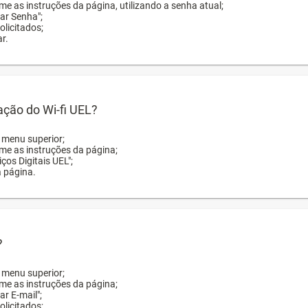
me as instruções da página, utilizando a senha atual;
rar Senha";
licitados;
r.
zação do Wi-fi UEL?
o menu superior;
rme as instruções da página;
ços Digitais UEL";
a página.
?
o menu superior;
rme as instruções da página;
ar E-mail";
licitados;