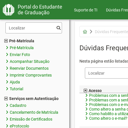
Portal do Estudante
Suporte de TI
Dúvidas Fre
de Graduação
Dúvidas Frequente
Pré-Matrícula
Dúvidas Freque
Pré-Matrícula
Enviar Foto
Nesta página estão listada
Acompanhar Situação
Reenviar Documentos
Imprimir Comprovantes
Ajuda
Tutorial
Acesso
Problemas com a senh
Serviços sem Autenticação
Problemas com a senh
Problemas com o e-ma
Cadastro
Como altero a senha 
Cancelamento de Matrícula
Como habilito a utiliz
Como altero o e-mail?
Emissão de Certificados
eProtocolo