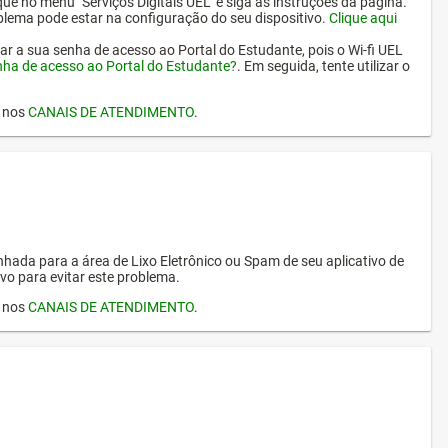
ique no menu "Serviços Digitais UEL" e siga as instruções da página.
oblema pode estar na configuração do seu dispositivo.
Clique aqui
erar a sua senha de acesso ao Portal do Estudante, pois o Wi-fi UEL
nha de acesso ao Portal do Estudante?
. Em seguida, tente utilizar o
I nos
CANAIS DE ATENDIMENTO
.
hada para a área de Lixo Eletrônico ou Spam de seu aplicativo de
vo para evitar este problema.
I nos
CANAIS DE ATENDIMENTO
.