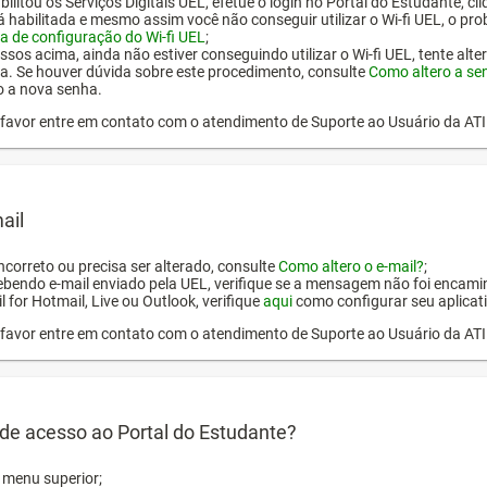
ilitou os Serviços Digitais UEL, efetue o login no Portal do Estudante, cl
tá habilitada e mesmo assim você não conseguir utilizar o Wi-fi UEL, o pr
a de configuração do Wi-fi UEL
;
ssos acima, ainda não estiver conseguindo utilizar o Wi-fi UEL, tente alt
a. Se houver dúvida sobre este procedimento, consulte
Como altero a se
o a nova senha.
or favor entre em contato com o atendimento de Suporte ao Usuário da AT
ail
incorreto ou precisa ser alterado, consulte
Como altero o e-mail?
;
ebendo e-mail enviado pela UEL, verifique se a mensagem não foi encamin
l for Hotmail, Live ou Outlook, verifique
aqui
como configurar seu aplicati
or favor entre em contato com o atendimento de Suporte ao Usuário da AT
de acesso ao Portal do Estudante?
o menu superior;