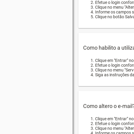
Efetue o login confor
Clique no menu "Alte
Informe os campos so
Clique no botão Salva
Como habilito a utili
Clique em "Entrar" n
Efetue o login confo
Clique no menu "Servi
Siga as instruções d
Como altero o e-mail
Clique em "Entrar" n
Efetue o login confo
Clique no menu "Alter
Informe os campos so