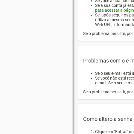
Se você ainda não hab
Se a sua conta já es
para acessar a págin
Se, após seguir os pa
utiliza a mesma senh
Wi-fi UEL, informand
Se o problema persistir, p
Problemas com o e-m
Se o seu e-mail está 
Se você não está rec
e-mail. Se o seu e-mai
Se o problema persistir, p
Como altero a senha 
Clique em "Entrar" n