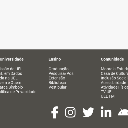
 Universidade
Ensino
Comunidade
issão da UEL
Graduação
Moradia Estuda
EL em Dados
Pesquisa/Pós
Casa de Cultur
ida na UEL
Extensão
Inclusão Social
uem é Quem
Biblioteca
Acessibilidade
arca Símbolo
Vestibular
Atividade Físic
lítica de Privacidade
TV UEL
UEL FM