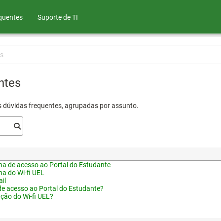
quentes
Suporte de TI
s
ntes
s dúvidas frequentes, agrupadas por assunto.
a de acesso ao Portal do Estudante
a do Wi-fi UEL
il
de acesso ao Portal do Estudante?
ação do Wi-fi UEL?