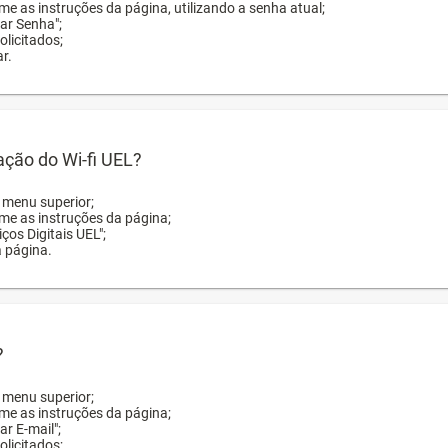
me as instruções da página, utilizando a senha atual;
rar Senha";
licitados;
r.
zação do Wi-fi UEL?
o menu superior;
rme as instruções da página;
ços Digitais UEL";
a página.
?
o menu superior;
rme as instruções da página;
ar E-mail";
licitados;