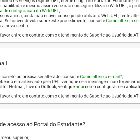
ilitou os Serviços Digitais UEL, efetue o login no Portal do Estudante, cl
tá habilitada e mesmo assim você não conseguir utilizar o Wi-fi UEL, o pr
a de configuração do Wi-fi UEL
;
ssos acima, ainda não estiver conseguindo utilizar o Wi-fi UEL, tente alt
a. Se houver dúvida sobre este procedimento, consulte
Como altero a se
o a nova senha.
or favor entre em contato com o atendimento de Suporte ao Usuário da AT
ail
incorreto ou precisa ser alterado, consulte
Como altero o e-mail?
;
ebendo e-mail enviado pela UEL, verifique se a mensagem não foi encamin
l for Hotmail, Live ou Outlook, verifique
aqui
como configurar seu aplicati
or favor entre em contato com o atendimento de Suporte ao Usuário da AT
de acesso ao Portal do Estudante?
o menu superior;