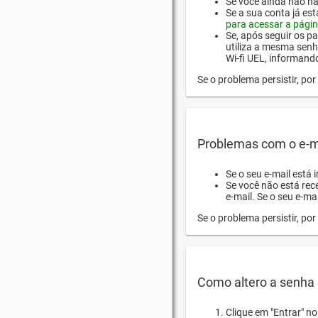
Se você ainda não hab
Se a sua conta já es
para acessar a págin
Se, após seguir os pa
utiliza a mesma senh
Wi-fi UEL, informand
Se o problema persistir, p
Problemas com o e-m
Se o seu e-mail está 
Se você não está rec
e-mail. Se o seu e-mai
Se o problema persistir, p
Como altero a senha 
Clique em "Entrar" n