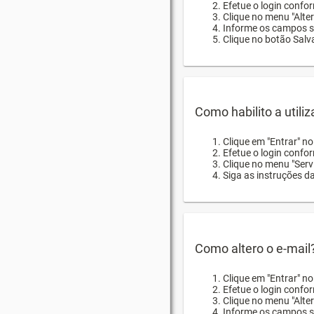
Efetue o login confor
Clique no menu "Alte
Informe os campos so
Clique no botão Salva
Como habilito a utili
Clique em "Entrar" n
Efetue o login confo
Clique no menu "Servi
Siga as instruções d
Como altero o e-mail
Clique em "Entrar" n
Efetue o login confo
Clique no menu "Alter
Informe os campos so