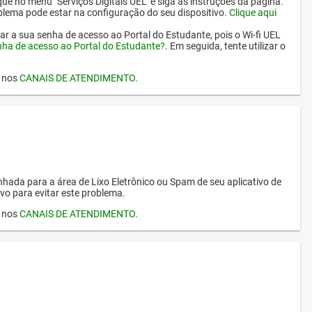
ique no menu "Serviços Digitais UEL" e siga as instruções da página.
oblema pode estar na configuração do seu dispositivo.
Clique aqui
erar a sua senha de acesso ao Portal do Estudante, pois o Wi-fi UEL
nha de acesso ao Portal do Estudante?
. Em seguida, tente utilizar o
I nos
CANAIS DE ATENDIMENTO
.
hada para a área de Lixo Eletrônico ou Spam de seu aplicativo de
vo para evitar este problema.
I nos
CANAIS DE ATENDIMENTO
.