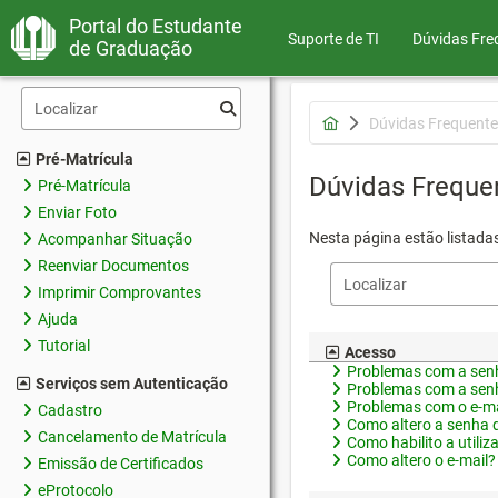
Portal do Estudante
Suporte de TI
Dúvidas Fre
de Graduação
Dúvidas Frequente
Pré-Matrícula
Dúvidas Freque
Pré-Matrícula
Enviar Foto
Nesta página estão listada
Acompanhar Situação
Reenviar Documentos
Imprimir Comprovantes
Ajuda
Tutorial
Acesso
Problemas com a senh
Serviços sem Autenticação
Problemas com a senh
Problemas com o e-ma
Cadastro
Como altero a senha 
Cancelamento de Matrícula
Como habilito a utiliz
Como altero o e-mail?
Emissão de Certificados
eProtocolo