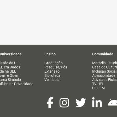
 Universidade
Ensino
Comunidade
issão da UEL
Graduação
Moradia Estuda
EL em Dados
Pesquisa/Pós
Casa de Cultur
ida na UEL
Extensão
Inclusão Social
uem é Quem
Biblioteca
Acessibilidade
arca Símbolo
Vestibular
Atividade Físic
lítica de Privacidade
TV UEL
UEL FM