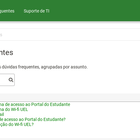
quentes
Suporte de TI
s
ntes
s dúvidas frequentes, agrupadas por assunto.
a de acesso ao Portal do Estudante
a do Wi-fi UEL
il
de acesso ao Portal do Estudante?
ação do Wi-fi UEL?