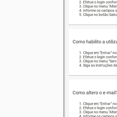
Efetue o login confor
Clique no menu "Alte
Informe os campos so
Clique no botão Salva
Como habilito a utili
Clique em "Entrar" n
Efetue o login confo
Clique no menu "Servi
Siga as instruções d
Como altero o e-mail
Clique em "Entrar" n
Efetue o login confo
Clique no menu "Alter
Informe os campos so