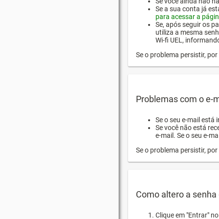
Se você ainda não hab
Se a sua conta já es
para acessar a págin
Se, após seguir os pa
utiliza a mesma senh
Wi-fi UEL, informand
Se o problema persistir, p
Problemas com o e-m
Se o seu e-mail está 
Se você não está rec
e-mail. Se o seu e-mai
Se o problema persistir, p
Como altero a senha 
Clique em "Entrar" n