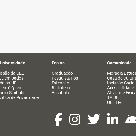
 Universidade
Ensino
Comunidade
issão da UEL
Graduação
Moradia Estuda
EL em Dados
Pesquisa/Pós
Casa de Cultur
ida na UEL
Extensão
Inclusão Social
uem é Quem
Biblioteca
Acessibilidade
arca Símbolo
Vestibular
Atividade Físic
lítica de Privacidade
TV UEL
UEL FM