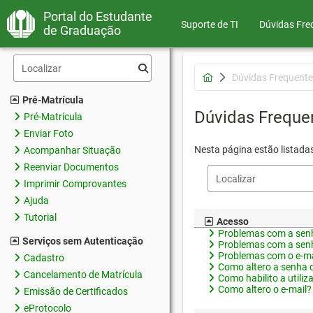
Portal do Estudante
Suporte de TI
Dúvidas Fre
de Graduação
Dúvidas Frequente
Pré-Matrícula
Dúvidas Freque
Pré-Matrícula
Enviar Foto
Nesta página estão listada
Acompanhar Situação
Reenviar Documentos
Imprimir Comprovantes
Ajuda
Tutorial
Acesso
Problemas com a senh
Serviços sem Autenticação
Problemas com a senh
Problemas com o e-ma
Cadastro
Como altero a senha 
Cancelamento de Matrícula
Como habilito a utiliz
Como altero o e-mail?
Emissão de Certificados
eProtocolo