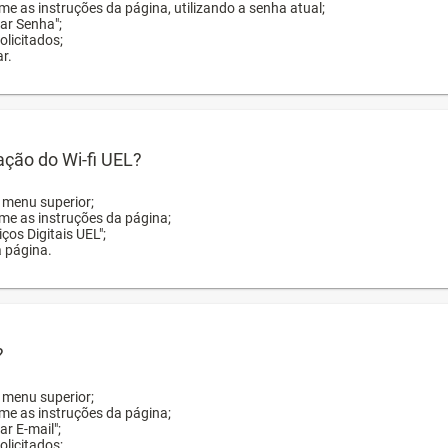
me as instruções da página, utilizando a senha atual;
rar Senha";
licitados;
r.
zação do Wi-fi UEL?
o menu superior;
rme as instruções da página;
ços Digitais UEL";
a página.
?
o menu superior;
rme as instruções da página;
ar E-mail";
licitados;