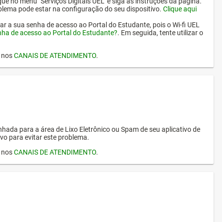
ique no menu "Serviços Digitais UEL" e siga as instruções da página.
oblema pode estar na configuração do seu dispositivo.
Clique aqui
erar a sua senha de acesso ao Portal do Estudante, pois o Wi-fi UEL
nha de acesso ao Portal do Estudante?
. Em seguida, tente utilizar o
I nos
CANAIS DE ATENDIMENTO
.
hada para a área de Lixo Eletrônico ou Spam de seu aplicativo de
vo para evitar este problema.
I nos
CANAIS DE ATENDIMENTO
.