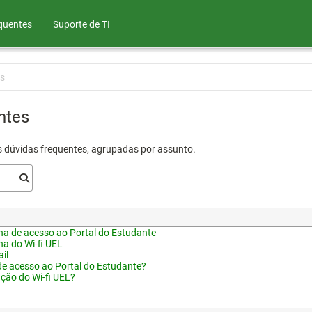
quentes
Suporte de TI
s
ntes
s dúvidas frequentes, agrupadas por assunto.
a de acesso ao Portal do Estudante
a do Wi-fi UEL
il
de acesso ao Portal do Estudante?
ação do Wi-fi UEL?