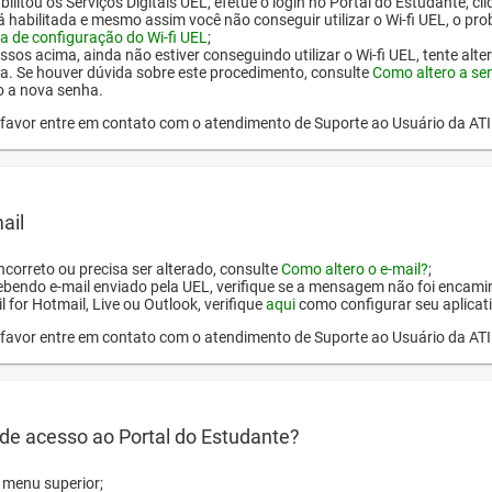
ilitou os Serviços Digitais UEL, efetue o login no Portal do Estudante, cl
tá habilitada e mesmo assim você não conseguir utilizar o Wi-fi UEL, o pr
a de configuração do Wi-fi UEL
;
ssos acima, ainda não estiver conseguindo utilizar o Wi-fi UEL, tente alt
a. Se houver dúvida sobre este procedimento, consulte
Como altero a se
o a nova senha.
or favor entre em contato com o atendimento de Suporte ao Usuário da AT
ail
incorreto ou precisa ser alterado, consulte
Como altero o e-mail?
;
ebendo e-mail enviado pela UEL, verifique se a mensagem não foi encamin
l for Hotmail, Live ou Outlook, verifique
aqui
como configurar seu aplicati
or favor entre em contato com o atendimento de Suporte ao Usuário da AT
de acesso ao Portal do Estudante?
o menu superior;