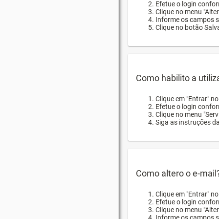
Efetue o login confor
Clique no menu "Alte
Informe os campos so
Clique no botão Salva
Como habilito a utili
Clique em "Entrar" n
Efetue o login confo
Clique no menu "Servi
Siga as instruções d
Como altero o e-mail
Clique em "Entrar" n
Efetue o login confo
Clique no menu "Alter
Informe os campos so