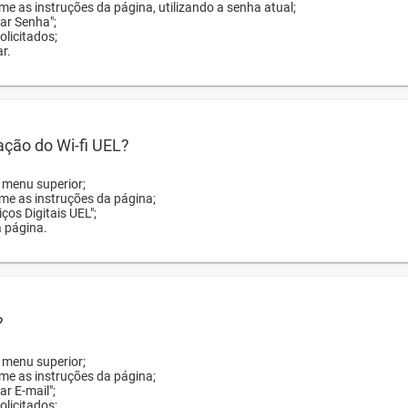
me as instruções da página, utilizando a senha atual;
rar Senha";
licitados;
r.
zação do Wi-fi UEL?
o menu superior;
rme as instruções da página;
ços Digitais UEL";
a página.
?
o menu superior;
rme as instruções da página;
ar E-mail";
licitados;