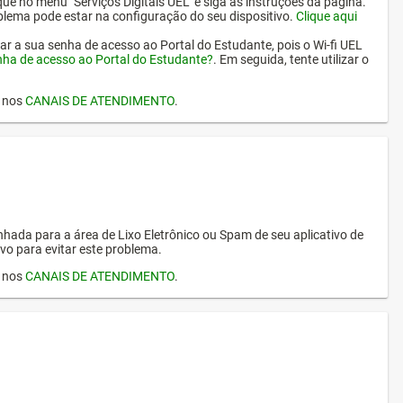
ique no menu "Serviços Digitais UEL" e siga as instruções da página.
oblema pode estar na configuração do seu dispositivo.
Clique aqui
erar a sua senha de acesso ao Portal do Estudante, pois o Wi-fi UEL
nha de acesso ao Portal do Estudante?
. Em seguida, tente utilizar o
I nos
CANAIS DE ATENDIMENTO
.
hada para a área de Lixo Eletrônico ou Spam de seu aplicativo de
vo para evitar este problema.
I nos
CANAIS DE ATENDIMENTO
.