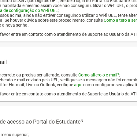
ilitou os Serviços Digitais UEL, efetue o login no Portal do Estudante, cl
tá habilitada e mesmo assim você não conseguir utilizar o Wi-fi UEL, o pr
a de configuração do Wi-fi UEL
;
ssos acima, ainda não estiver conseguindo utilizar o Wi-fi UEL, tente alt
a. Se houver dúvida sobre este procedimento, consulte
Como altero a se
o a nova senha.
or favor entre em contato com o atendimento de Suporte ao Usuário da AT
ail
incorreto ou precisa ser alterado, consulte
Como altero o e-mail?
;
ebendo e-mail enviado pela UEL, verifique se a mensagem não foi encamin
l for Hotmail, Live ou Outlook, verifique
aqui
como configurar seu aplicati
or favor entre em contato com o atendimento de Suporte ao Usuário da AT
de acesso ao Portal do Estudante?
o menu superior;