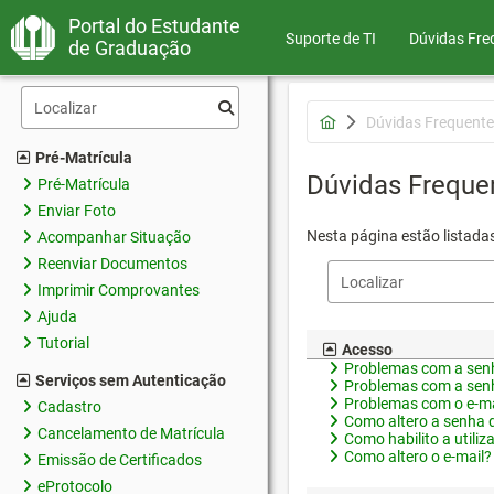
Portal do Estudante
Suporte de TI
Dúvidas Fre
de Graduação
Dúvidas Frequente
Pré-Matrícula
Dúvidas Freque
Pré-Matrícula
Enviar Foto
Nesta página estão listada
Acompanhar Situação
Reenviar Documentos
Imprimir Comprovantes
Ajuda
Tutorial
Acesso
Problemas com a senh
Serviços sem Autenticação
Problemas com a senh
Problemas com o e-ma
Cadastro
Como altero a senha 
Cancelamento de Matrícula
Como habilito a utiliz
Como altero o e-mail?
Emissão de Certificados
eProtocolo