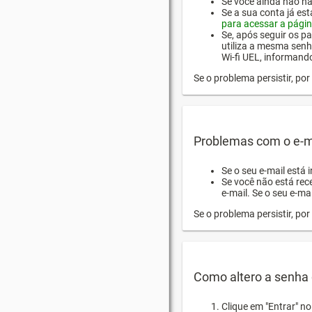
Se você ainda não hab
Se a sua conta já es
para acessar a págin
Se, após seguir os pa
utiliza a mesma senh
Wi-fi UEL, informand
Se o problema persistir, p
Problemas com o e-m
Se o seu e-mail está 
Se você não está rec
e-mail. Se o seu e-mai
Se o problema persistir, p
Como altero a senha 
Clique em "Entrar" n