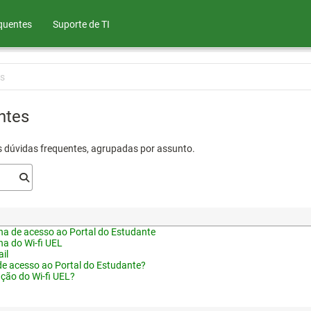
quentes
Suporte de TI
s
ntes
s dúvidas frequentes, agrupadas por assunto.
a de acesso ao Portal do Estudante
a do Wi-fi UEL
il
de acesso ao Portal do Estudante?
ação do Wi-fi UEL?