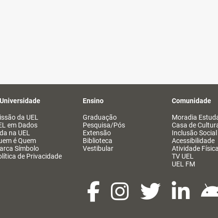
 Universidade
Ensino
Comunidade
issão da UEL
Graduação
Moradia Estuda
EL em Dados
Pesquisa/Pós
Casa de Cultur
ida na UEL
Extensão
Inclusão Social
uem é Quem
Biblioteca
Acessibilidade
arca Símbolo
Vestibular
Atividade Físic
lítica de Privacidade
TV UEL
UEL FM