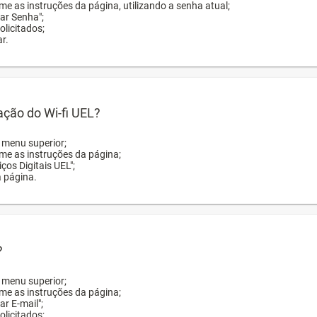
me as instruções da página, utilizando a senha atual;
rar Senha";
licitados;
r.
zação do Wi-fi UEL?
o menu superior;
rme as instruções da página;
ços Digitais UEL";
a página.
?
o menu superior;
rme as instruções da página;
ar E-mail";
licitados;