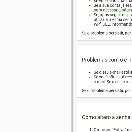
Se você ainda não hab
Se a sua conta já es
para acessar a págin
Se, após seguir os pa
utiliza a mesma senh
Wi-fi UEL, informand
Se o problema persistir, p
Problemas com o e-m
Se o seu e-mail está 
Se você não está rec
e-mail. Se o seu e-mai
Se o problema persistir, p
Como altero a senha 
Clique em "Entrar" n