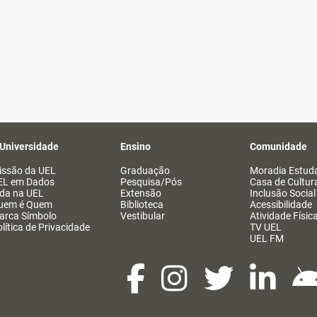
 Universidade
Ensino
Comunidade
issão da UEL
Graduação
Moradia Estuda
EL em Dados
Pesquisa/Pós
Casa de Cultur
ida na UEL
Extensão
Inclusão Social
uem é Quem
Biblioteca
Acessibilidade
arca Símbolo
Vestibular
Atividade Físic
lítica de Privacidade
TV UEL
UEL FM