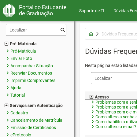
Portal do Estudante
Suporte de TI
Dúvidas Fre
de Graduação
Dúvidas Frequente
Pré-Matrícula
Dúvidas Freque
Pré-Matrícula
Enviar Foto
Nesta página estão listada
Acompanhar Situação
Reenviar Documentos
Imprimir Comprovantes
Ajuda
Tutorial
Acesso
Problemas com a senh
Serviços sem Autenticação
Problemas com a senh
Problemas com o e-ma
Cadastro
Como altero a senha 
Cancelamento de Matrícula
Como habilito a utiliz
Como altero o e-mail?
Emissão de Certificados
eProtocolo