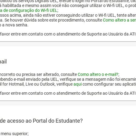
ilitou os Serviços Digitais UEL, efetue o login no Portal do Estudante, cl
tá habilitada e mesmo assim você não conseguir utilizar o Wi-fi UEL, o pr
a de configuração do Wi-fi UEL
;
ssos acima, ainda não estiver conseguindo utilizar o Wi-fi UEL, tente alt
a. Se houver dúvida sobre este procedimento, consulte
Como altero a se
o a nova senha.
or favor entre em contato com o atendimento de Suporte ao Usuário da AT
ail
incorreto ou precisa ser alterado, consulte
Como altero o e-mail?
;
ebendo e-mail enviado pela UEL, verifique se a mensagem não foi encamin
l for Hotmail, Live ou Outlook, verifique
aqui
como configurar seu aplicati
or favor entre em contato com o atendimento de Suporte ao Usuário da AT
de acesso ao Portal do Estudante?
o menu superior;