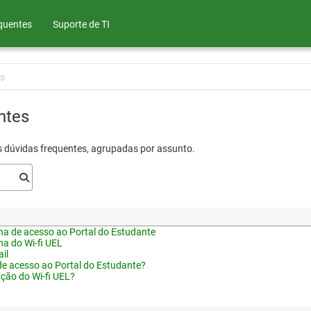
quentes
Suporte de TI
s
ntes
s dúvidas frequentes, agrupadas por assunto.
a de acesso ao Portal do Estudante
a do Wi-fi UEL
il
de acesso ao Portal do Estudante?
ação do Wi-fi UEL?