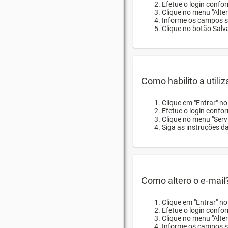
Efetue o login confor
Clique no menu "Alte
Informe os campos so
Clique no botão Salva
Como habilito a utili
Clique em "Entrar" n
Efetue o login confo
Clique no menu "Servi
Siga as instruções d
Como altero o e-mail
Clique em "Entrar" n
Efetue o login confo
Clique no menu "Alter
Informe os campos so