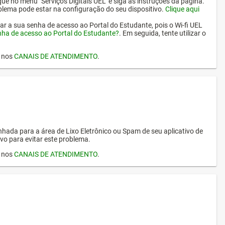
ique no menu "Serviços Digitais UEL" e siga as instruções da página.
oblema pode estar na configuração do seu dispositivo.
Clique aqui
erar a sua senha de acesso ao Portal do Estudante, pois o Wi-fi UEL
nha de acesso ao Portal do Estudante?
. Em seguida, tente utilizar o
I nos
CANAIS DE ATENDIMENTO
.
hada para a área de Lixo Eletrônico ou Spam de seu aplicativo de
vo para evitar este problema.
I nos
CANAIS DE ATENDIMENTO
.