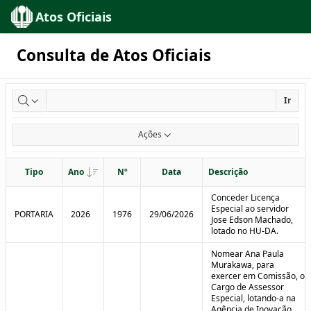
Ir para Conteúdo Principal
Atos Oficiais
Consulta de Atos Oficiais
Ir
Ações
Tipo
Tipo
Ano
Ano
Nº
Nº
Data
Data
Descrição
Descrição
Conceder Licença
Especial ao servidor
PORTARIA
2026
1976
29/06/2026
Jose Edson Machado,
lotado no HU-DA.
Nomear Ana Paula
Murakawa, para
exercer em Comissão, o
Cargo de Assessor
Especial, lotando-a na
Agência de Inovação