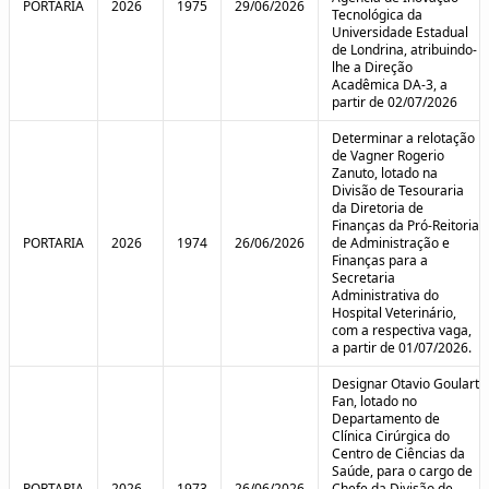
PORTARIA
2026
1975
29/06/2026
Tecnológica da
Universidade Estadual
de Londrina, atribuindo-
lhe a Direção
Acadêmica DA-3, a
partir de 02/07/2026
Determinar a relotação
de Vagner Rogerio
Zanuto, lotado na
Divisão de Tesouraria
da Diretoria de
Finanças da Pró-Reitoria
PORTARIA
2026
1974
26/06/2026
de Administração e
Finanças para a
Secretaria
Administrativa do
Hospital Veterinário,
com a respectiva vaga,
a partir de 01/07/2026.
Designar Otavio Goulart
Fan, lotado no
Departamento de
Clínica Cirúrgica do
Centro de Ciências da
Saúde, para o cargo de
PORTARIA
2026
1973
26/06/2026
Chefe da Divisão de